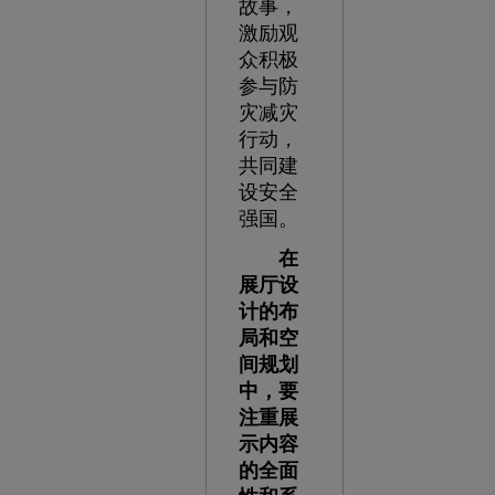
故事，
激励观
众积极
参与防
灾减灾
行动，
共同建
设安全
强国。
在
展厅设
计的布
局和空
间规划
中，要
注重展
示内容
的全面