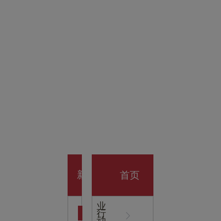
金科技
馆
开业大
首页
新
企
业
行
闻
动