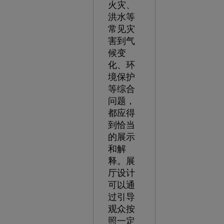
火灾、
洪水等
常见灾
害到气
候变
化、环
境保护
等综合
问题，
都应得
到恰当
的展示
和解
释。展
厅设计
可以通
过引导
观众按
照一定