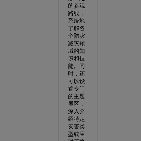
的参观
路线，
系统地
了解各
个防灾
减灾领
域的知
识和技
能。同
时，还
可以设
置专门
的主题
展区，
深入介
绍特定
灾害类
型或应