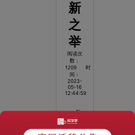
新
之
举
阅读次
数：
1209
时
间：
2023-
05-16
12:44:59
防
灾减灾
展厅设
计是建