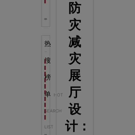
全息体验馆设计：打造身临其境的奇妙世界
防
灾
减
热
灾
搜
科学梦成功中标公主岭市科技馆新馆项目
科学梦中标天门市科技馆
展
科学梦中标中国科学技术馆2022年中国流动科技馆展
榜
科学梦中标洛阳市科学技术馆展品采购项目
科学梦中标方城县科技馆展厅升级项目
厅
科学梦中标濮阳县科技馆公共安全体验馆项目
单
HOT
科学梦集团中标广西大学海洋科教馆项目
设
科学梦集团中标淮师附小科技长廊展项目
SEARCH
科学梦集团中标洪泽湖治理保护展示馆项目
科学梦集团中标淮安市民防馆展区升级改造项目
计：
LIST