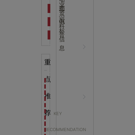
吉
业
态
知
资
识
新闻资
中
讯
中
科
标
普
信
讯
心
息
重
知识科
NEWS
点
海洋馆设计建设方案：展示内容和互动体验设计
非遗体验馆设计理念和方案：非遗体验馆如何本土化
星辰璀璨，科技启航——长安云·西安科技馆试营业，
推
普
CENTER
非遗文化展厅设计要点：展厅布局策展技巧和创新元
沉浸式体验新时代：生活体验馆设计的五大原则
航空航天科技馆设计思路：如何设计促进公众的兴趣
荐
KEY
探秘宁波中国港口博物馆：感受千年港口的辉煌与变
防灾减灾展厅设计：建
生命科普馆设计方案： ​生命科普馆展览内容和互动方
RECOMMENDATION
目前科技馆的展示内容主要包含哪些几个方面？