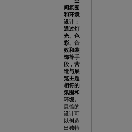
空
间氛围
和环境
设计：
通过灯
光、色
彩、音
效和装
饰等手
段，营
造与展
览主题
相符的
氛围和
环境。
展馆的
设计可
以创造
出独特