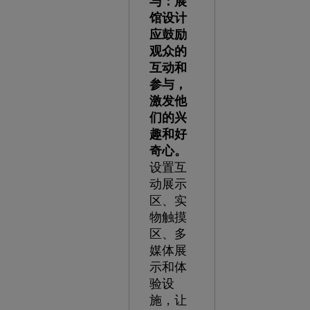
与：展
馆设计
应鼓励
观众的
互动和
参与，
激发他
们的兴
趣和好
奇心。
设置互
动展示
区、实
物触摸
区、多
媒体展
示和体
验设
施，让