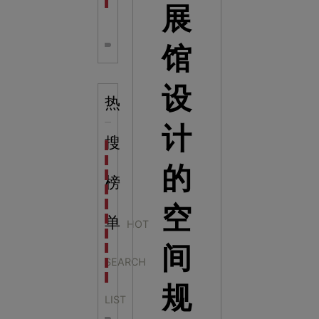
全息体验馆设计：打造身临其境的奇妙世界
展
馆
设
热
计
搜
科学梦成功中标公主岭市科技馆新馆项目
科学梦中标天门市科技馆
的
科学梦中标中国科学技术馆2022年中国流动科技馆展
榜
科学梦中标洛阳市科学技术馆展品采购项目
科学梦中标方城县科技馆展厅升级项目
空
科学梦中标濮阳县科技馆公共安全体验馆项目
单
HOT
科学梦集团中标广西大学海洋科教馆项目
间
科学梦集团中标淮师附小科技长廊展项目
SEARCH
科学梦集团中标洪泽湖治理保护展示馆项目
科学梦集团中标淮安市民防馆展区升级改造项目
规
LIST