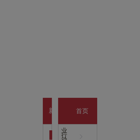
金科技
馆
开业大
首页
新
企
业
行
闻
动