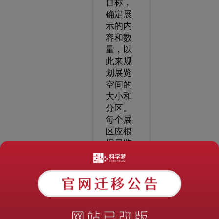
目标，
确定展
示的内
容和数
量，以
此来规
划展览
空间的
大小和
分区。
每个展
区应根
据展览
的主题
和内容
进行布
置，以
展示和
传达信