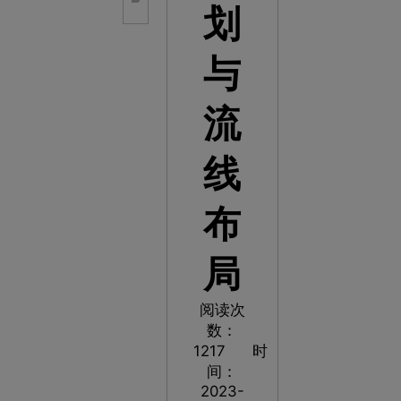
划
与
流
线
布
局
阅读次
数：
1217
时
间：
2023-