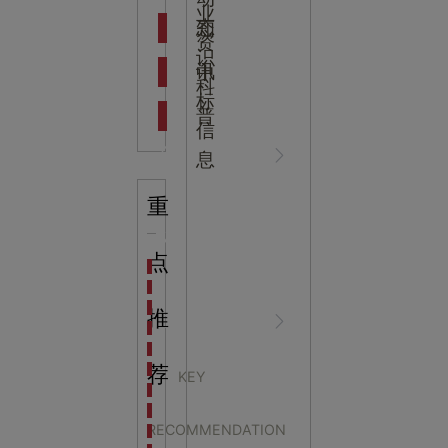
吉
业
态
知
资
识
新闻资
中
讯
中
科
标
普
信
讯
心
息
重
知识科
NEWS
点
海洋馆设计建设方案：展示内容和互动体验设计
非遗体验馆设计理念和方案：非遗体验馆如何本土化
星辰璀璨，科技启航——长安云·西安科技馆试营业，
推
普
CENTER
非遗文化展厅设计要点：展厅布局策展技巧和创新元
沉浸式体验新时代：生活体验馆设计的五大原则
航空航天科技馆设计思路：如何设计促进公众的兴趣
荐
KEY
探秘宁波中国港口博物馆：感受千年港口的辉煌与变
展馆设计的空间规划与
生命科普馆设计方案： ​生命科普馆展览内容和互动方
RECOMMENDATION
目前科技馆的展示内容主要包含哪些几个方面？