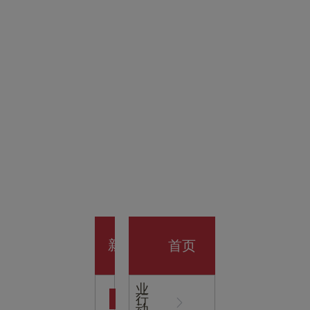
金科技
馆
开业大
首页
新
企
业
行
闻
动