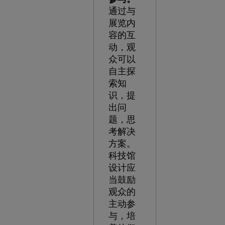
通过与
展览内
容的互
动，观
众可以
自主探
索知
识，提
出问
题，思
考解决
方案。
科技馆
设计应
当鼓励
观众的
主动参
与，培