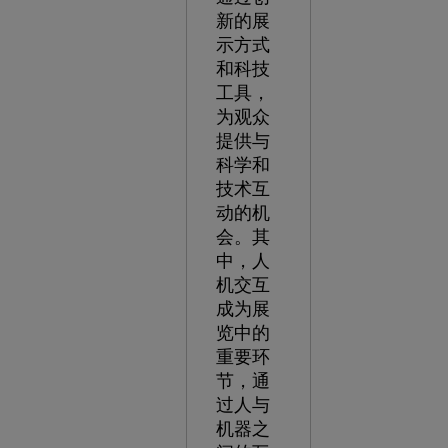
新的展
示方式
和科技
工具，
为观众
提供与
科学和
技术互
动的机
会。其
中，人
机交互
成为展
览中的
重要环
节，通
过人与
机器之