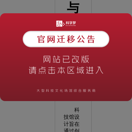
与
思
考
阅读次
数：
1582
时
间：
2023-
05-20
12:42:26
科
技馆设
计旨在
通过创