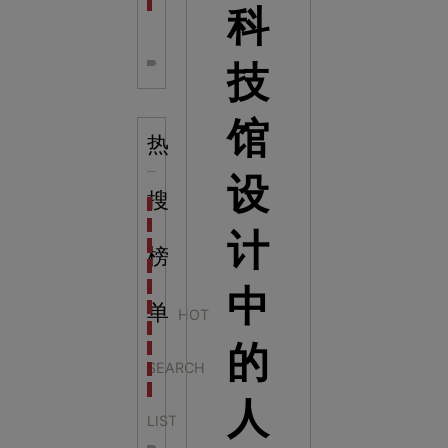
全息体验馆设计：打造身临其境的奇妙世界
科
技
馆
热
设
搜
科学梦成功中标公主岭市科技馆新馆项目
科学梦中标天门市科技馆
计
科学梦中标中国科学技术馆2022年中国流动科技馆展
榜
科学梦中标洛阳市科学技术馆展品采购项目
科学梦中标方城县科技馆展厅升级项目
中
科学梦中标濮阳县科技馆公共安全体验馆项目
单
HOT
科学梦集团中标广西大学海洋科教馆项目
的
科学梦集团中标淮师附小科技长廊展项目
SEARCH
科学梦集团中标洪泽湖治理保护展示馆项目
科学梦集团中标淮安市民防馆展区升级改造项目
人
LIST