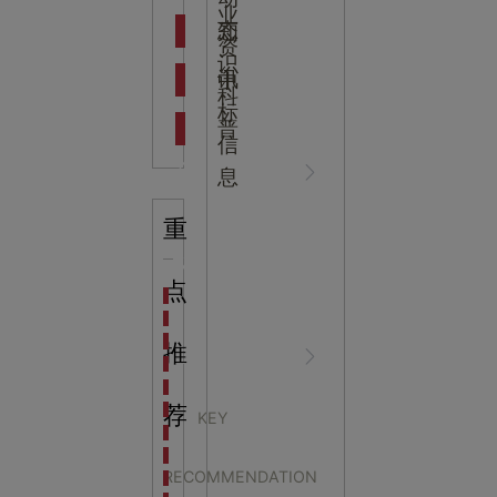
吉
业
态
知
资
识
新闻资
中
讯
中
科
标
普
信
讯
心
息
重
知识科
NEWS
点
海洋馆设计建设方案：展示内容和互动体验设计
非遗体验馆设计理念和方案：非遗体验馆如何本土化
星辰璀璨，科技启航——长安云·西安科技馆试营业，
推
普
CENTER
非遗文化展厅设计要点：展厅布局策展技巧和创新元
沉浸式体验新时代：生活体验馆设计的五大原则
航空航天科技馆设计思路：如何设计促进公众的兴趣
荐
KEY
探秘宁波中国港口博物馆：感受千年港口的辉煌与变
科技馆设计中的人机交
生命科普馆设计方案： ​生命科普馆展览内容和互动方
RECOMMENDATION
目前科技馆的展示内容主要包含哪些几个方面？