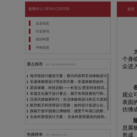
新闻中心
NEWS CENTER
首页
企业动态
行业资讯
知识科普
中标信息
太空
个身
重点推荐
KEY RECOMMENDATION
众进
海洋馆设计建设方案：展示内容和互动体验设计
非遗体验馆设计理念和方案：非遗体验馆如何本土化设计？
星辰璀璨，科技启航——长安云·西安科技馆试营业，邀您共赴未来之旅！
非遗文化展厅设计要点：展厅布局策展技巧和创新元素
观众
沉浸式体验新时代：生活体验馆设计的五大原则
表面
航空航天科技馆设计思路：如何设计促进公众的兴趣
仿佛
探秘宁波中国港口博物馆：感受千年港口的辉煌与变迁
生命科普馆设计方案： ​生命科普馆展览内容和互动方式
除
目前科技馆的展示内容主要包含哪些几个方面？
息展
全息体验馆设计：打造身临其境的奇妙世界
热搜榜单
形成
HOT SEARCH LIST