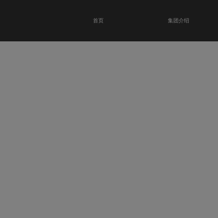
首页
集团介绍
恭贺瑞金科技馆
开业大吉