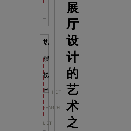
全息体验馆设计：打造身临其境的奇妙世界
展
厅
设
热
计
搜
科学梦成功中标公主岭市科技馆新馆项目
科学梦中标天门市科技馆
的
科学梦中标中国科学技术馆2022年中国流动科技馆展
榜
科学梦中标洛阳市科学技术馆展品采购项目
科学梦中标方城县科技馆展厅升级项目
艺
科学梦中标濮阳县科技馆公共安全体验馆项目
单
HOT
科学梦集团中标广西大学海洋科教馆项目
术
科学梦集团中标淮师附小科技长廊展项目
SEARCH
科学梦集团中标洪泽湖治理保护展示馆项目
科学梦集团中标淮安市民防馆展区升级改造项目
之
LIST