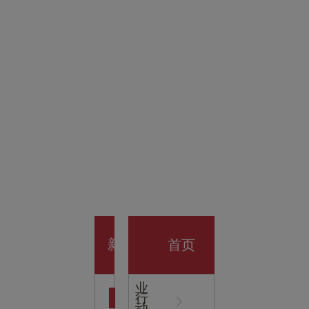
金科技
馆
开业大
首页
新
企
业
行
闻
动