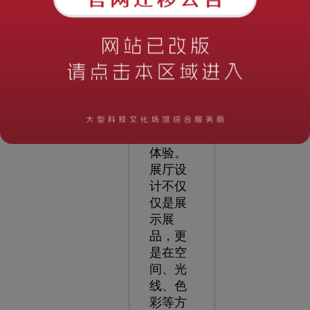
通过创
意与美
学的融
合，为
观众打
造一个
独特而
吸引人
的展览
体验。
展厅设
计不仅
仅是展
示展
品，更
是在空
间、光
线、色
彩等方