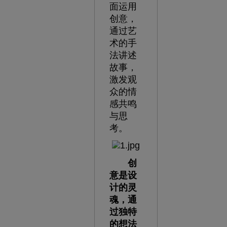
面运用
创意，
通过艺
术的手
法讲述
故事，
激发观
众的情
感共鸣
与思
考。
创
意是设
计的灵
魂，通
过独特
的想法