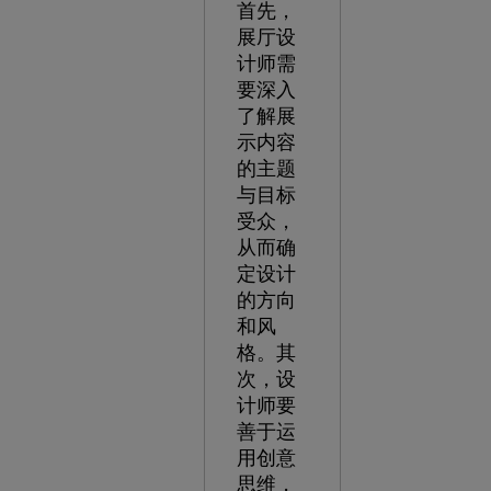
首先，
展厅设
计师需
要深入
了解展
示内容
的主题
与目标
受众，
从而确
定设计
的方向
和风
格。其
次，设
计师要
善于运
用创意
思维，