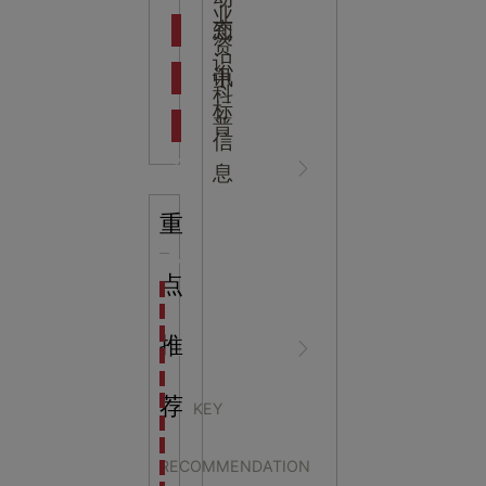
吉
业
态
知
资
识
新闻资
中
讯
中
科
标
普
信
讯
心
息
重
知识科
NEWS
点
海洋馆设计建设方案：展示内容和互动体验设计
非遗体验馆设计理念和方案：非遗体验馆如何本土化
星辰璀璨，科技启航——长安云·西安科技馆试营业，
推
普
CENTER
非遗文化展厅设计要点：展厅布局策展技巧和创新元
沉浸式体验新时代：生活体验馆设计的五大原则
航空航天科技馆设计思路：如何设计促进公众的兴趣
荐
KEY
探秘宁波中国港口博物馆：感受千年港口的辉煌与变
展厅设计的艺术之旅：
生命科普馆设计方案： ​生命科普馆展览内容和互动方
RECOMMENDATION
目前科技馆的展示内容主要包含哪些几个方面？