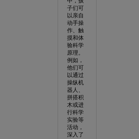
中，孩
子们可
以亲自
动手操
作、触
摸和体
验科学
原理。
例如，
他们可
以通过
操纵机
器人、
拼搭积
木或进
行科学
实验等
活动，
深入了