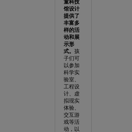
童科技
馆设计
提供了
丰富多
样的活
动和展
示形
式。
孩
子们可
以参加
科学实
验室、
工程设
计、虚
拟现实
体验、
交互游
戏等活
动，以