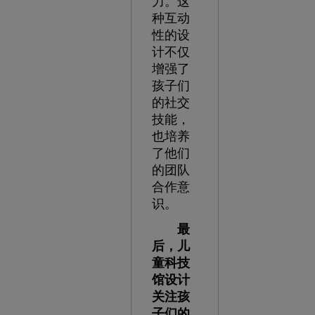
力。这
种互动
性的设
计不仅
增强了
孩子们
的社交
技能，
也培养
了他们
的团队
合作意
识。
最
后，儿
童科技
馆设计
关注孩
子们的