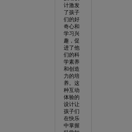
计激发
了孩子
们的好
奇心和
学习兴
趣，促
进了他
们的科
学素养
和创造
力的培
养。这
种互动
体验的
设计让
孩子们
在快乐
中掌握