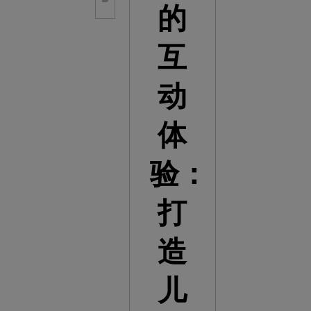
的
互
动
体
验：
打
造
儿