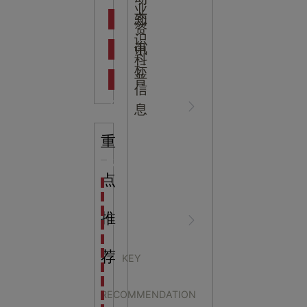
吉
业
态
知
资
识
新闻资
中
讯
中
科
标
普
信
讯
心
息
重
知识科
NEWS
点
海洋馆设计建设方案：展示内容和互动体验设计
非遗体验馆设计理念和方案：非遗体验馆如何本土化
星辰璀璨，科技启航——长安云·西安科技馆试营业，
推
普
CENTER
非遗文化展厅设计要点：展厅布局策展技巧和创新元
沉浸式体验新时代：生活体验馆设计的五大原则
航空航天科技馆设计思路：如何设计促进公众的兴趣
荐
KEY
探秘宁波中国港口博物馆：感受千年港口的辉煌与变
儿童科技馆设计中的互
生命科普馆设计方案： ​生命科普馆展览内容和互动方
RECOMMENDATION
目前科技馆的展示内容主要包含哪些几个方面？