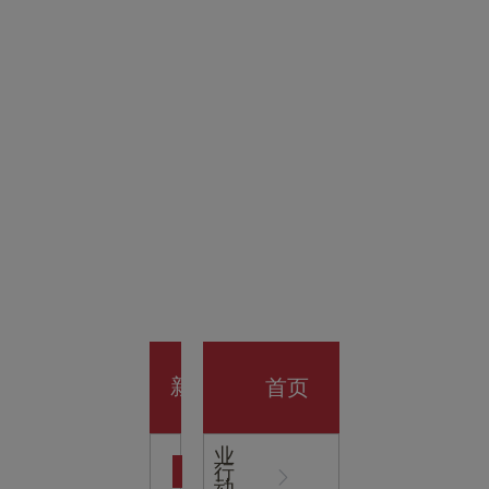
金科技
馆
开业大
首页
新
企
业
行
闻
动