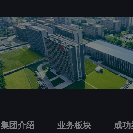
集团介绍
业务板块
成功