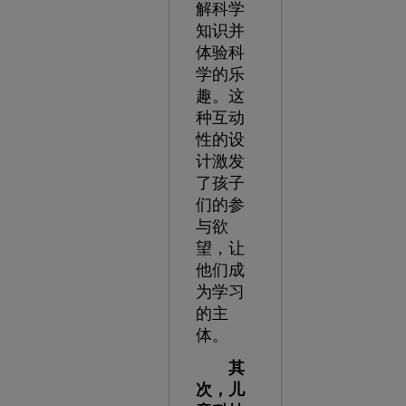
解科学
知识并
体验科
学的乐
趣。这
种互动
性的设
计激发
了孩子
们的参
与欲
望，让
他们成
为学习
的主
体。
其
次，儿