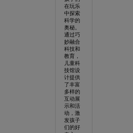
在玩乐
中探索
科学的
奥秘。
通过巧
妙融合
科技和
教育，
儿童科
技馆设
计提供
了丰富
多样的
互动展
示和活
动，激
发孩子
们的好