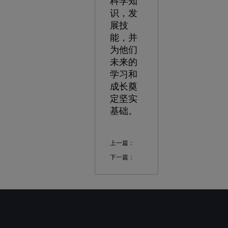
科学知
识，发
展技
能，并
为他们
未来的
学习和
成长奠
定坚实
基础。
上一篇：
下一篇：