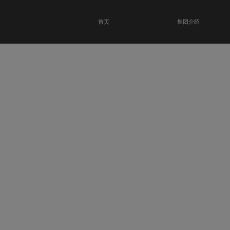
首页
集团介绍
恭贺瑞金科技馆
开业大吉