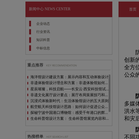
新闻中心
NEWS CENTER
首页
企业动态
行业资讯
知识科普
中标信息
防灾
创新
重点推荐
KEY RECOMMENDATION
全方
公众
海洋馆设计建设方案：展示内容和互动体验设计
非遗体验馆设计理念和方案：非遗体验馆如何本土化设计？
星辰璀璨，科技启航——长安云·西安科技馆试营业，邀您共赴未来之旅！
非遗文化展厅设计要点：展厅布局策展技巧和创新元素
防
沉浸式体验新时代：生活体验馆设计的五大原则
多媒
航空航天科技馆设计思路：如何设计促进公众的兴趣
洪水
探秘宁波中国港口博物馆：感受千年港口的辉煌与变迁
和灾
生命科普馆设计方案： ​生命科普馆展览内容和互动方式
目前科技馆的展示内容主要包含哪些几个方面？
防
全息体验馆设计：打造身临其境的奇妙世界
热搜榜单
不同
HOT SEARCH LIST