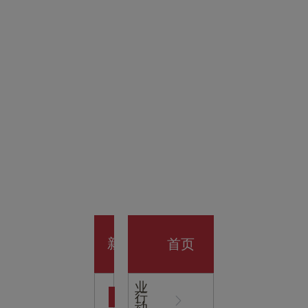
金科技
馆
开业大
首页
新
企
业
行
闻
动