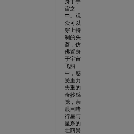
身于宇
宙之
中。观
众可以
穿上特
制的头
盔，仿
佛置身
于宇宙
飞船
中，感
受重力
失重的
奇妙感
觉，亲
眼目睹
行星与
星系的
壮丽景