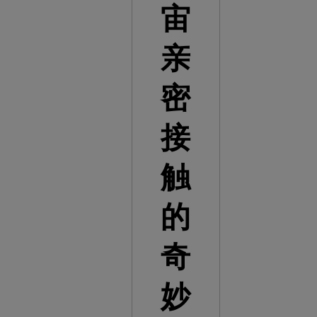
宙
亲
密
接
触
的
奇
妙