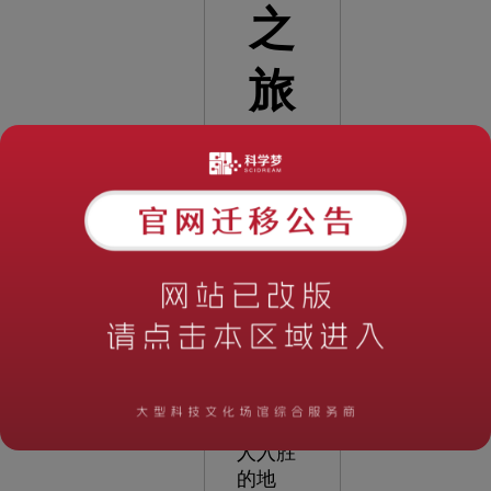
之
旅
阅读次
数：
1492
时
间：
2023-
06-06
10:52:05
太
空探索
展厅是
一个引
人入胜
的地