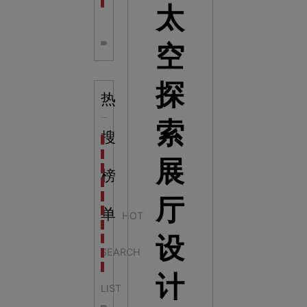
全息体验馆设计：打造身临其境的奇妙世界
太
空
探
热
索
搜
科学梦成功中标公主岭市科技馆新馆项目
科学梦中标天门市科技馆
展
科学梦中标中国科学技术馆2022年中国流动科技馆展
榜
科学梦中标洛阳市科学技术馆展品采购项目
科学梦中标方城县科技馆展厅升级项目
厅
科学梦中标濮阳县科技馆公共安全体验馆项目
单
HOT
科学梦集团中标广西大学海洋科教馆项目
设
科学梦集团中标淮师附小科技长廊展项目
SEARCH
科学梦集团中标洪泽湖治理保护展示馆项目
科学梦集团中标淮安市民防馆展区升级改造项目
计
LIST