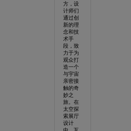
方，设
计师们
通过创
新的理
念和技
术手
段，致
力于为
观众打
造一个
与宇宙
亲密接
触的奇
妙之
旅。在
太空探
索展厅
设计
中，互