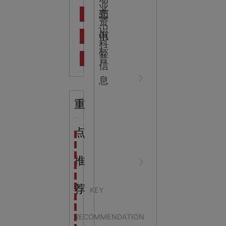
吉
业
态
知
资
识
新闻资
中
讯
中
科
标
普
信
讯
心
息
重
知识科
NEWS
点
海洋馆设计建设方案：展示内容和互动体验设计
非遗体验馆设计理念和方案：非遗体验馆如何本土化
星辰璀璨，科技启航——长安云·西安科技馆试营业，
推
普
CENTER
非遗文化展厅设计要点：展厅布局策展技巧和创新元
沉浸式体验新时代：生活体验馆设计的五大原则
航空航天科技馆设计思路：如何设计促进公众的兴趣
荐
KEY
探秘宁波中国港口博物馆：感受千年港口的辉煌与变
太空探索展厅设计中的
生命科普馆设计方案： ​生命科普馆展览内容和互动方
RECOMMENDATION
目前科技馆的展示内容主要包含哪些几个方面？