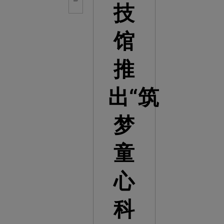
技
馆
推
出“筑
梦
童
心
科