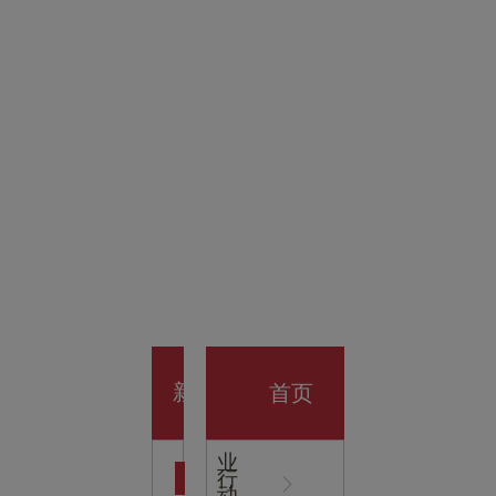
金科技
馆
开业大
首页
新
企
业
行
闻
动