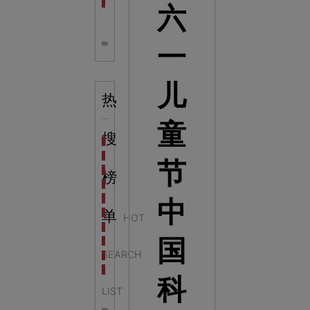
全息体验馆设计：打造身临其境的奇妙世界
六
一
儿
热
童
搜
科学梦成功中标公主岭市科技馆新馆项目
科学梦中标天门市科技馆
节
科学梦中标中国科学技术馆2022年中国流动科技馆展
榜
科学梦中标洛阳市科学技术馆展品采购项目
科学梦中标方城县科技馆展厅升级项目
中
科学梦中标濮阳县科技馆公共安全体验馆项目
单
HOT
科学梦集团中标广西大学海洋科教馆项目
国
科学梦集团中标淮师附小科技长廊展项目
SEARCH
科学梦集团中标洪泽湖治理保护展示馆项目
科学梦集团中标淮安市民防馆展区升级改造项目
科
LIST