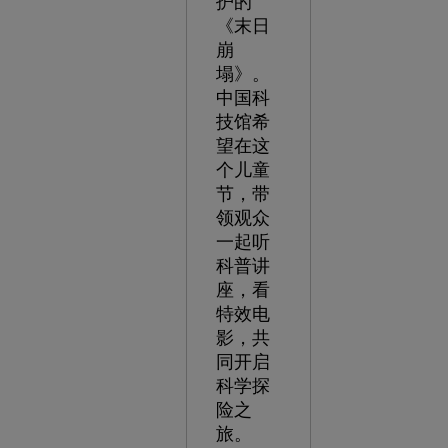
护的
《末日
崩
塌》。
中国科
技馆希
望在这
个儿童
节，带
领观众
一起听
科普讲
座，看
特效电
影，共
同开启
科学探
险之
旅。