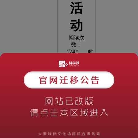
活
动
阅读次
数：
1249
时
间：
2023-
06-09
10:36:02
航天主
题美术作品
展儿童参展
作品 中国