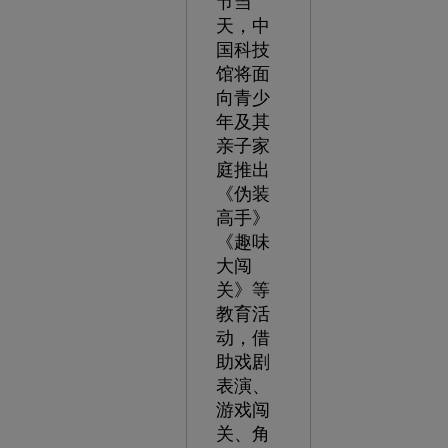
节当
天，中
国科技
馆将面
向青少
年及其
亲子家
庭推出
《伪装
高手》
《趣味
大闯
关》等
教育活
动，借
助戏剧
表演、
游戏闯
关、角