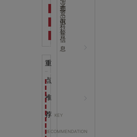
吉
业
态
知
资
识
新闻资
中
讯
中
科
标
普
信
讯
心
息
重
行业资
NEWS
点
海洋馆设计建设方案：展示内容和互动体验设计
非遗体验馆设计理念和方案：非遗体验馆如何本土化
星辰璀璨，科技启航——长安云·西安科技馆试营业，
推
讯
CENTER
非遗文化展厅设计要点：展厅布局策展技巧和创新元
沉浸式体验新时代：生活体验馆设计的五大原则
航空航天科技馆设计思路：如何设计促进公众的兴趣
荐
KEY
探秘宁波中国港口博物馆：感受千年港口的辉煌与变
六一儿童节 中国科技馆
生命科普馆设计方案： ​生命科普馆展览内容和互动方
RECOMMENDATION
目前科技馆的展示内容主要包含哪些几个方面？