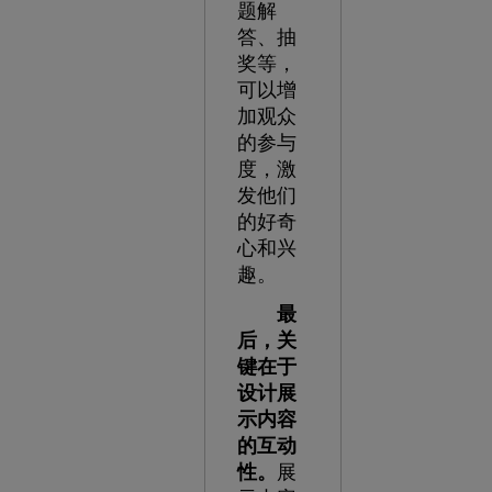
题解
答、抽
奖等，
可以增
加观众
的参与
度，激
发他们
的好奇
心和兴
趣。
最
后，关
键在于
设计展
示内容
的互动
性。
展