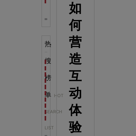
全息体验馆设计：打造身临其境的奇妙世界
如
何
营
热
造
搜
科学梦成功中标公主岭市科技馆新馆项目
科学梦中标天门市科技馆
互
科学梦中标中国科学技术馆2022年中国流动科技馆展
榜
科学梦中标洛阳市科学技术馆展品采购项目
科学梦中标方城县科技馆展厅升级项目
动
科学梦中标濮阳县科技馆公共安全体验馆项目
单
HOT
科学梦集团中标广西大学海洋科教馆项目
体
科学梦集团中标淮师附小科技长廊展项目
SEARCH
科学梦集团中标洪泽湖治理保护展示馆项目
科学梦集团中标淮安市民防馆展区升级改造项目
验
LIST