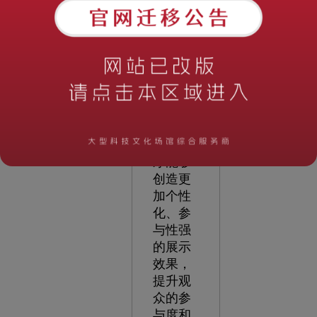
标，互
动体验
成为关
键要素
之一。
通过与
观众的
互动，
企业展
厅能够
创造更
加个性
化、参
与性强
的展示
效果，
提升观
众的参
与度和