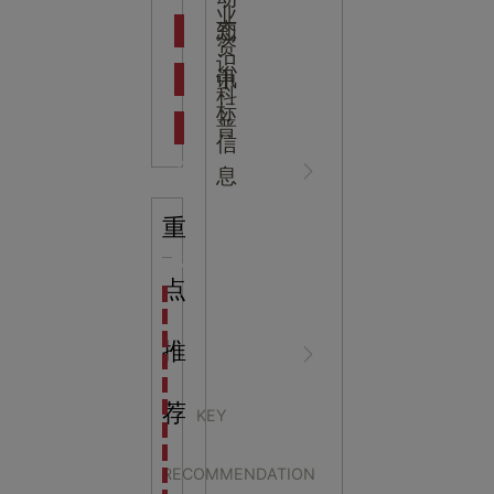
吉
业
态
知
资
识
新闻资
中
讯
中
科
标
普
信
讯
心
息
重
知识科
NEWS
点
海洋馆设计建设方案：展示内容和互动体验设计
非遗体验馆设计理念和方案：非遗体验馆如何本土化
星辰璀璨，科技启航——长安云·西安科技馆试营业，
推
普
CENTER
非遗文化展厅设计要点：展厅布局策展技巧和创新元
沉浸式体验新时代：生活体验馆设计的五大原则
航空航天科技馆设计思路：如何设计促进公众的兴趣
荐
KEY
探秘宁波中国港口博物馆：感受千年港口的辉煌与变
如何营造互动体验的企
生命科普馆设计方案： ​生命科普馆展览内容和互动方
RECOMMENDATION
目前科技馆的展示内容主要包含哪些几个方面？