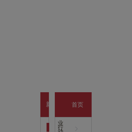
金科技
馆
开业大
首页
新
企
业
行
闻
动