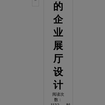
的
企
业
展
厅
设
计
阅读次
数：
1132
时