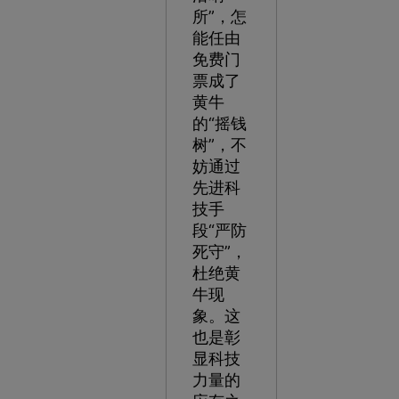
所”，怎
能任由
免费门
票成了
黄牛
的“摇钱
树”，不
妨通过
先进科
技手
段“严防
死守”，
杜绝黄
牛现
象。这
也是彰
显科技
力量的