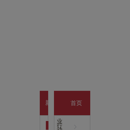
金科技
馆
开业大
首页
新
企
业
行
闻
动