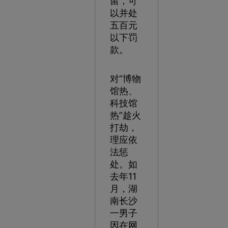
留，可
以并处
五百元
以下罚
款。
对“博物
馆热、
科技馆
热”趁火
打劫，
理应依
法惩
处。如
去年11
月，湖
南长沙
一男子
因在网