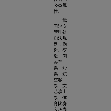
公益属
性。
我
国治安
管理处
罚法规
定，伪
造、变
造、倒
卖车
票、船
票、航
空客
票、文
艺演出
票、体
育比赛
入场券