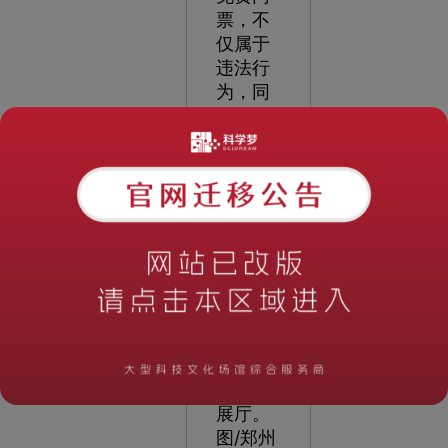
票，不
仅属于
违法行
为，同
时也损
害了科
技馆的
公益属
性。
▲
河南科
技馆新
馆的创
享空间
展厅。
图/郑州