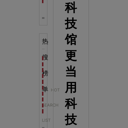
全息体验馆设计：打造身临其境的奇妙世界
科
技
馆
热
更
搜
科学梦成功中标公主岭市科技馆新馆项目
科学梦中标天门市科技馆
当
科学梦中标中国科学技术馆2022年中国流动科技馆展
榜
科学梦中标洛阳市科学技术馆展品采购项目
科学梦中标方城县科技馆展厅升级项目
用
科学梦中标濮阳县科技馆公共安全体验馆项目
单
HOT
科学梦集团中标广西大学海洋科教馆项目
科
科学梦集团中标淮师附小科技长廊展项目
SEARCH
科学梦集团中标洪泽湖治理保护展示馆项目
科学梦集团中标淮安市民防馆展区升级改造项目
技
LIST