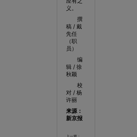
应有之
义。
撰
稿 / 戴
先任
（职
员）
编
辑 / 徐
秋颖
校
对 / 杨
许丽
来源：
新京报
上一篇：