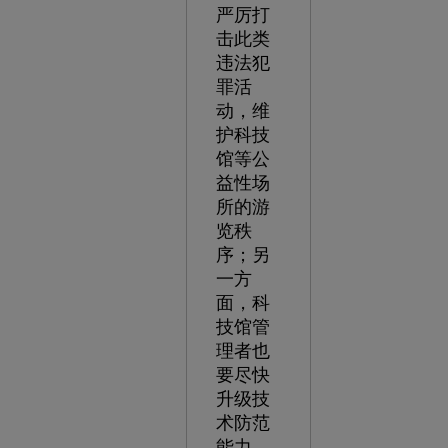
严厉打
击此类
违法犯
罪活
动，维
护科技
馆等公
益性场
所的游
览秩
序；另
一方
面，科
技馆管
理者也
要尽快
升级技
术防范
能力，