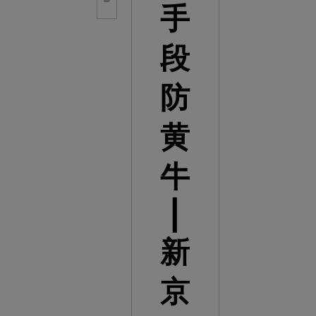
手
段
防
黄
牛
|
新
京