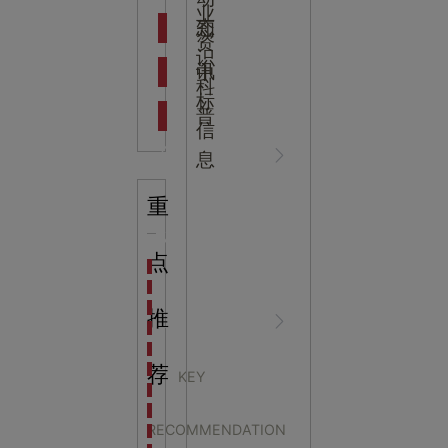
吉
业
态
知
资
识
新闻资
中
讯
中
科
标
普
信
讯
心
息
重
行业资
NEWS
点
海洋馆设计建设方案：展示内容和互动体验设计
非遗体验馆设计理念和方案：非遗体验馆如何本土化
星辰璀璨，科技启航——长安云·西安科技馆试营业，
推
讯
CENTER
非遗文化展厅设计要点：展厅布局策展技巧和创新元
沉浸式体验新时代：生活体验馆设计的五大原则
航空航天科技馆设计思路：如何设计促进公众的兴趣
荐
KEY
探秘宁波中国港口博物馆：感受千年港口的辉煌与变
科技馆更当用科技手段防
生命科普馆设计方案： ​生命科普馆展览内容和互动方
RECOMMENDATION
目前科技馆的展示内容主要包含哪些几个方面？