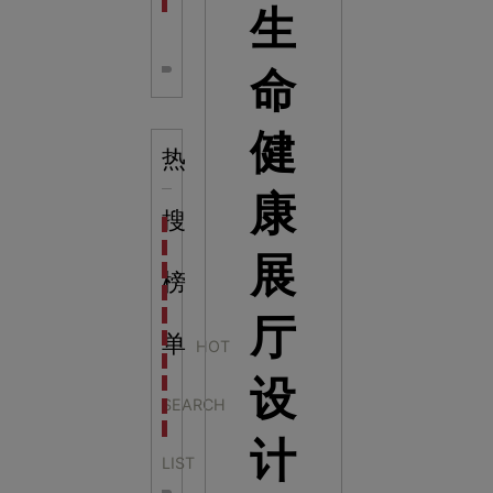
全息体验馆设计：打造身临其境的奇妙世界
生
命
健
热
康
搜
科学梦成功中标公主岭市科技馆新馆项目
科学梦中标天门市科技馆
展
科学梦中标中国科学技术馆2022年中国流动科技馆展
榜
科学梦中标洛阳市科学技术馆展品采购项目
科学梦中标方城县科技馆展厅升级项目
厅
科学梦中标濮阳县科技馆公共安全体验馆项目
单
HOT
科学梦集团中标广西大学海洋科教馆项目
设
科学梦集团中标淮师附小科技长廊展项目
SEARCH
科学梦集团中标洪泽湖治理保护展示馆项目
科学梦集团中标淮安市民防馆展区升级改造项目
计
LIST