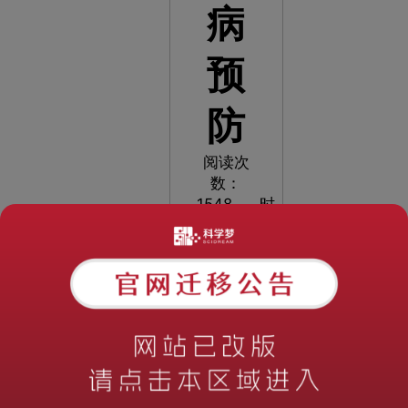
病
预
防
阅读次
数：
1548
时
间：
2023-
06-14
10:58:51
在
当今快
节奏的
生活