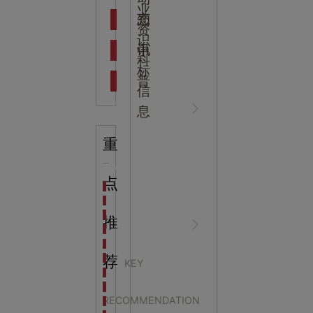
吉
业
态
知
资
识
新闻资
中
讯
中
科
标
普
信
讯
心
息
重
知识科
NEWS
点
海洋馆设计建设方案：展示内容和互动体验设计
非遗体验馆设计理念和方案：非遗体验馆如何本土化
星辰璀璨，科技启航——长安云·西安科技馆试营业，
推
普
CENTER
非遗文化展厅设计要点：展厅布局策展技巧和创新元
沉浸式体验新时代：生活体验馆设计的五大原则
航空航天科技馆设计思路：如何设计促进公众的兴趣
荐
KEY
探秘宁波中国港口博物馆：感受千年港口的辉煌与变
生命健康展厅设计的社
生命科普馆设计方案： ​生命科普馆展览内容和互动方
RECOMMENDATION
目前科技馆的展示内容主要包含哪些几个方面？