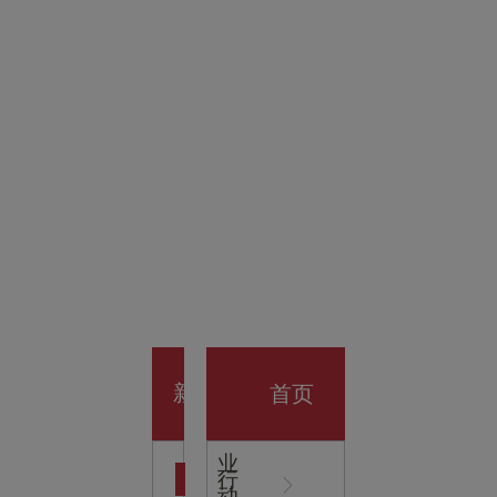
金科技
馆
开业大
首页
新
企
业
行
闻
动