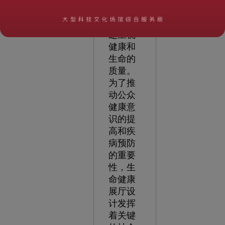
中，人
们越来
越重视
健康和
生命的
质量。
为了推
动公众
健康意
识的提
高和疾
病预防
的重要
性，生
命健康
展厅设
计发挥
着关键