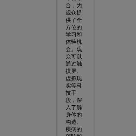
合，为
观众提
供了全
方位的
学习和
体验机
会。观
众可以
通过触
摸屏、
虚拟现
实等科
技手
段，深
入了解
身体的
构造、
疾病的