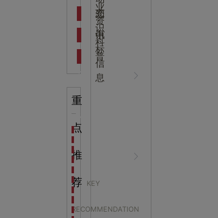
吉
业
态
知
资
识
新闻资
中
讯
中
科
标
普
信
讯
心
息
重
知识科
NEWS
点
海洋馆设计建设方案：展示内容和互动体验设计
非遗体验馆设计理念和方案：非遗体验馆如何本土化
星辰璀璨，科技启航——长安云·西安科技馆试营业，
推
普
CENTER
非遗文化展厅设计要点：展厅布局策展技巧和创新元
沉浸式体验新时代：生活体验馆设计的五大原则
航空航天科技馆设计思路：如何设计促进公众的兴趣
荐
KEY
探秘宁波中国港口博物馆：感受千年港口的辉煌与变
国防展馆设计：展示力
生命科普馆设计方案： ​生命科普馆展览内容和互动方
RECOMMENDATION
目前科技馆的展示内容主要包含哪些几个方面？