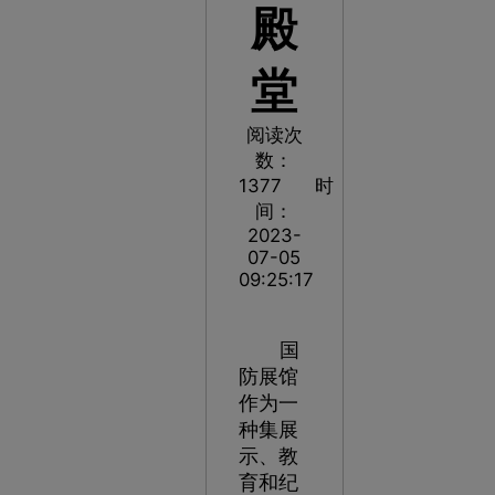
殿
堂
阅读次
数：
1377
时
间：
2023-
07-05
09:25:17
国
防展馆
作为一
种集展
示、教
育和纪