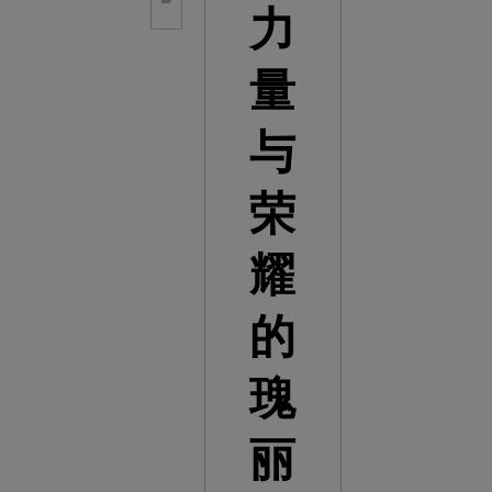
力
量
与
荣
耀
的
瑰
丽