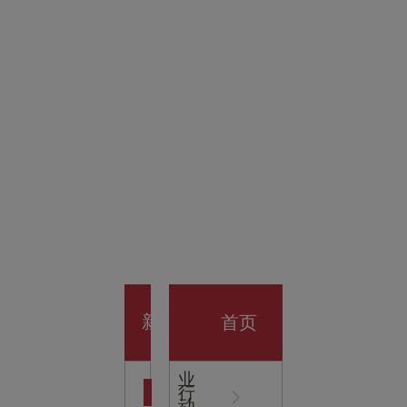
金科技
馆
开业大
首页
新
企
业
行
闻
动