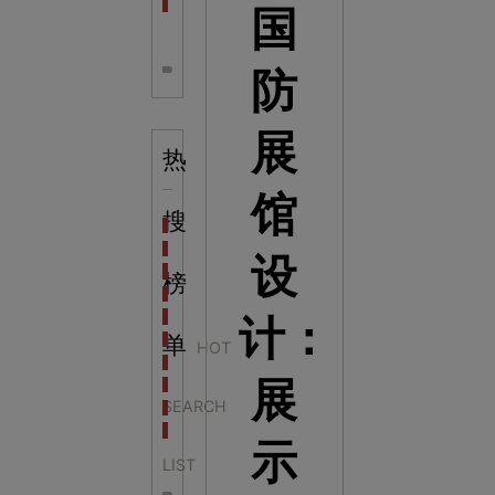
全息体验馆设计：打造身临其境的奇妙世界
国
防
展
热
馆
搜
科学梦成功中标公主岭市科技馆新馆项目
科学梦中标天门市科技馆
设
科学梦中标中国科学技术馆2022年中国流动科技馆展
榜
科学梦中标洛阳市科学技术馆展品采购项目
科学梦中标方城县科技馆展厅升级项目
计：
科学梦中标濮阳县科技馆公共安全体验馆项目
单
HOT
科学梦集团中标广西大学海洋科教馆项目
展
科学梦集团中标淮师附小科技长廊展项目
SEARCH
科学梦集团中标洪泽湖治理保护展示馆项目
科学梦集团中标淮安市民防馆展区升级改造项目
示
LIST