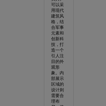
可以采
用现代
建筑风
格，结
合军事
元素和
创新科
技，打
造一个
引人注
目的外
观形
象。内
部展示
区域的
设计则
需要合
理布