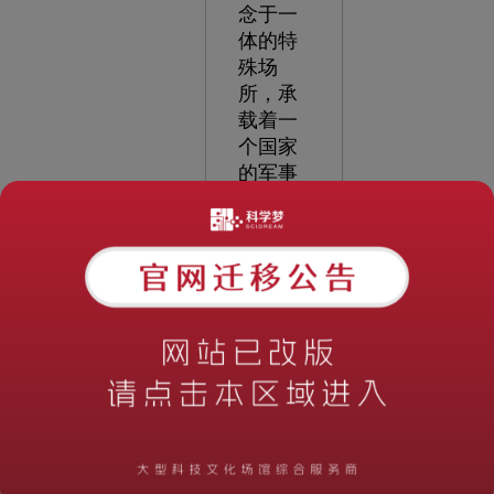
念于一
体的特
殊场
所，承
载着一
个国家
的军事
实力、
历史荣
耀和国
民意识
的象
征。其
设计旨
在打造
一个瑰
丽的殿
堂，通
过展示