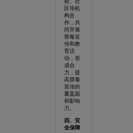
校、社
区等机
构合
作，共
同开展
禁毒宣
传和教
育活
动，形
成合
力，提
高禁毒
宣传的
覆盖面
和影响
力。
四、安
全保障