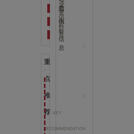
吉
业
态
知
资
识
新闻资
中
讯
中
科
标
普
信
讯
心
息
重
知识科
NEWS
点
海洋馆设计建设方案：展示内容和互动体验设计
非遗体验馆设计理念和方案：非遗体验馆如何本土化
星辰璀璨，科技启航——长安云·西安科技馆试营业，
推
普
CENTER
非遗文化展厅设计要点：展厅布局策展技巧和创新元
沉浸式体验新时代：生活体验馆设计的五大原则
航空航天科技馆设计思路：如何设计促进公众的兴趣
荐
KEY
探秘宁波中国港口博物馆：感受千年港口的辉煌与变
禁毒科普馆设计：唤起
生命科普馆设计方案： ​生命科普馆展览内容和互动方
RECOMMENDATION
目前科技馆的展示内容主要包含哪些几个方面？