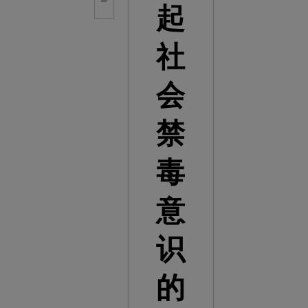
起
社
会
禁
毒
意
识
的