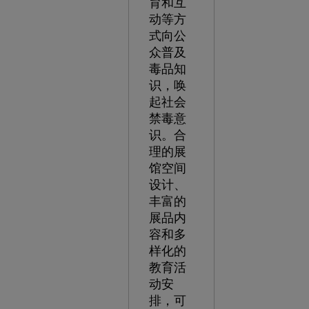
育和互
动等方
式向公
众普及
毒品知
识，唤
起社会
禁毒意
识。合
理的展
馆空间
设计、
丰富的
展品内
容和多
样化的
教育活
动安
排，可