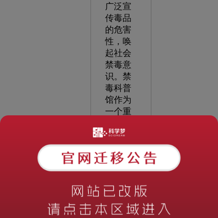
广泛宣
传毒品
的危害
性，唤
起社会
禁毒意
识。禁
毒科普
馆作为
一个重
要的场
所，不
仅能够
向公众
普及毒
品知
识，还
可以通
过互动