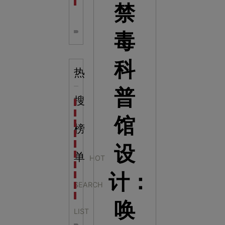
全息体验馆设计：打造身临其境的奇妙世界
禁
毒
科
热
普
搜
科学梦成功中标公主岭市科技馆新馆项目
科学梦中标天门市科技馆
馆
科学梦中标中国科学技术馆2022年中国流动科技馆展
榜
科学梦中标洛阳市科学技术馆展品采购项目
科学梦中标方城县科技馆展厅升级项目
设
科学梦中标濮阳县科技馆公共安全体验馆项目
单
HOT
科学梦集团中标广西大学海洋科教馆项目
计：
科学梦集团中标淮师附小科技长廊展项目
SEARCH
科学梦集团中标洪泽湖治理保护展示馆项目
科学梦集团中标淮安市民防馆展区升级改造项目
唤
LIST