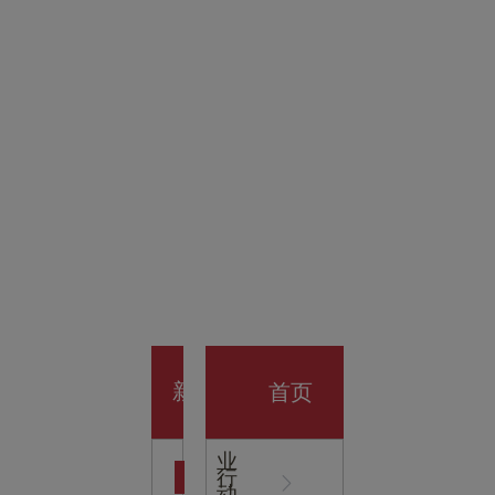
金科技
馆
开业大
首页
新
企
业
行
闻
动