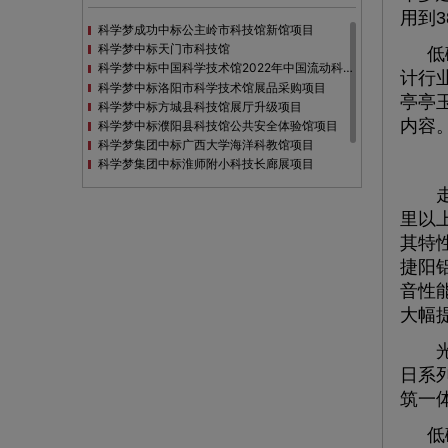
用到
科学梦成功中标公主岭市科技馆新馆项目
科学梦中标天门市科技馆
低
科学梦中标中国科学技术馆2022年中国流动科技馆展览采购
计行
科学梦中标洛阳市科学技术馆展品采购项目
亭亭
科学梦中标方城县科技馆展厅升级项目
内容
科学梦中标濮阳县科技馆公共安全体验馆项目
科学梦集团中标广西大学海洋科教馆项目
科学梦集团中标淮师附小科技长廊展项目
科学梦集团中标洪泽湖治理保护展示馆项目
走进
科学梦集团中标淮安市民防馆展区升级改造项目
里以
其特
捷阳
音性
大幅
光伏
日系
筑一
低