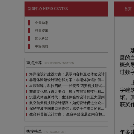
新闻中心
NEWS CENTER
首页
企业动态
行业资讯
知识科普
中标信息
建筑
展的
重点推荐
KEY RECOMMENDATION
概念
过数
海洋馆设计建设方案：展示内容和互动体验设计
非遗体验馆设计理念和方案：非遗体验馆如何本土化设计？
上
星辰璀璨，科技启航——长安云·西安科技馆试营业，邀您共赴未来之旅！
字建
非遗文化展厅设计要点：展厅布局策展技巧和创新元素
馆。
沉浸式体验新时代：生活体验馆设计的五大原则
航空航天科技馆设计思路：如何设计促进公众的兴趣
获奖
探秘宁波中国港口博物馆：感受千年港口的辉煌与变迁
生命科普馆设计方案： ​生命科普馆展览内容和互动方式
目前科技馆的展示内容主要包含哪些几个方面？
上海
全息体验馆设计：打造身临其境的奇妙世界
热搜榜单
年多
HOT SEARCH LIST