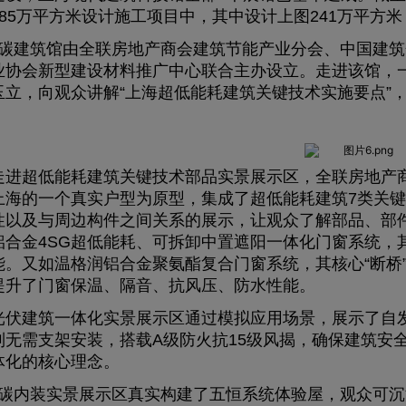
385万平方米设计施工项目中，其中设计上图241万平方米
碳建筑馆由全联房地产商会建筑节能产业分会、中国建筑
业协会新型建设材料推广中心联合主办设立。走进该馆，
玉立，向观众讲解“上海超低能耗建筑关键技术实施要点”
。
超低能耗建筑关键技术部品实景展示区，全联房地产商
上海的一个真实户型为原型，集成了超低能耗建筑7类关
性以及与周边构件之间关系的展示，让观众了解部品、部
铝合金4SG超低能耗、可拆卸中置遮阳一体化门窗系统，
能。又如温格润铝合金聚氨酯复合门窗系统，其核心“断桥
提升了门窗保温、隔音、抗风压、防水性能。
建筑一体化实景展示区通过模拟应用场景，展示了自发
列无需支架安装，搭载A级防火抗15级风揭，确保建筑安
体化的核心理念。
碳内装实景展示区真实构建了五恒系统体验屋，观众可沉