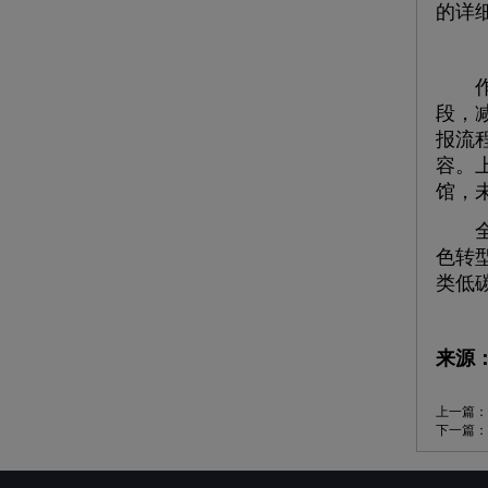
的详
作为
段，
报流
容。
馆，
全联
色转
类低
来源
上一篇：
下一篇：