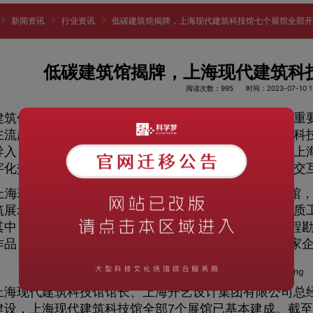
新闻资讯
行业资讯
低碳建筑馆揭牌，上海现代建筑科技馆七个展馆全部
低碳建筑馆揭牌，上海现代建筑科
阅读次数：995
时间：2023-07-10 13
领域的绿色转型是我国实现碳达峰、碳中和目标的重要
主流趋势。近日，低碳建筑馆揭牌仪式在上海现代建筑科技
导入、教学展示、成果展览、技术交流于一体，将成为上
字化交互与实景展示相结合的方式，为观众提供沉浸式交
海现代建筑科技馆是由7个展馆组成，除了低碳建筑馆
筑展示馆、安装之星展示馆、装饰装修展示馆、上海优质
其中，优秀设计馆展示了155位第二届上海优秀青年工程
作品；其他馆内展示建筑技术和新型材料，共有110余家企
现代建筑科技馆馆长、上海开艺设计集团有限公司总经
建设，上海现代建筑科技馆全部7个展馆已基本建成。截至