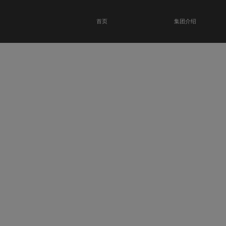
首页
集团介绍
恭贺瑞金科技馆
开业大吉