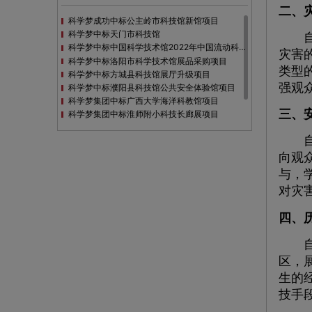
二、
科学梦成功中标公主岭市科技馆新馆项目
科学梦中标天门市科技馆
自然
科学梦中标中国科学技术馆2022年中国流动科技馆展览采购
灾害
科学梦中标洛阳市科学技术馆展品采购项目
类型
科学梦中标方城县科技馆展厅升级项目
强观
科学梦中标濮阳县科技馆公共安全体验馆项目
科学梦集团中标广西大学海洋科教馆项目
三、
科学梦集团中标淮师附小科技长廊展项目
科学梦集团中标洪泽湖治理保护展示馆项目
自然
科学梦集团中标淮安市民防馆展区升级改造项目
向观
与，
对灾
四、
自然
区，
生的
技手