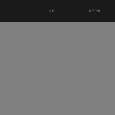
首页
集团介绍
恭贺瑞金科技馆
开业大吉