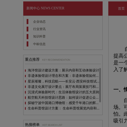
新闻中心
NEWS CENTER
首页
企业动态
行业资讯
知识科普
中标信息
自
提高
重点推荐
KEY RECOMMENDATION
是一
入了
海洋馆设计建设方案：展示内容和互动体验设计
非遗体验馆设计理念和方案：非遗体验馆如何本土化设计？
星辰璀璨，科技启航——长安云·西安科技馆试营业，邀您共赴未来之旅！
非遗文化展厅设计要点：展厅布局策展技巧和创新元素
一、
沉浸式体验新时代：生活体验馆设计的五大原则
航空航天科技馆设计思路：如何设计促进公众的兴趣
自然
探秘宁波中国港口博物馆：感受千年港口的辉煌与变迁
场。
生命科普馆设计方案： ​生命科普馆展览内容和互动方式
怕。
目前科技馆的展示内容主要包含哪些几个方面？
全息体验馆设计：打造身临其境的奇妙世界
吸引
热搜榜单
HOT SEARCH LIST