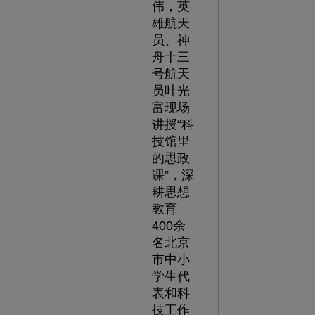
伟，英
雄航天
员、神
舟十三
号航天
员叶光
富现场
讲授“科
技馆里
的思政
课”，深
耕思想
教育。
400余
名北京
市中小
学生代
表和科
技工作