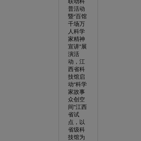
联动科
普活动
暨“百馆
千场万
人科学
家精神
宣讲”展
演活
动，江
西省科
技馆启
动“科学
家故事
众创空
间”江西
省试
点，以
省级科
技馆为