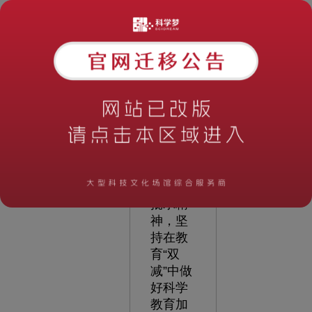
教育开
展以
来，中
国科技
馆深入
贯彻落
实习近
平总书
记关于
科学教
育的重
要指示
批示精
神，坚
持在教
育“双
减”中做
好科学
教育加