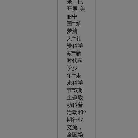
来，已
开展“美
丽中
国”“筑
梦航
天”“礼
赞科学
家”“新
时代科
学少
年”“未
来科学
节”5期
主题联
动科普
活动和2
期行业
交流，
全国场