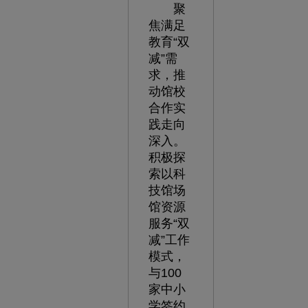
聚
焦满足
教育“双
减”需
求，推
动馆校
合作实
践走向
深入。
积极探
索以科
技馆场
馆资源
服务“双
减”工作
模式，
与100
家中小
学签约