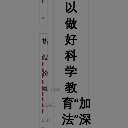
全息体验馆设计：打造身临其境的奇妙世界
以
做
好
热
科
搜
科学梦成功中标公主岭市科技馆新馆项目
科学梦中标天门市科技馆
学
科学梦中标中国科学技术馆2022年中国流动科技馆展
榜
科学梦中标洛阳市科学技术馆展品采购项目
科学梦中标方城县科技馆展厅升级项目
教
科学梦中标濮阳县科技馆公共安全体验馆项目
单
HOT
科学梦集团中标广西大学海洋科教馆项目
育“加
科学梦集团中标淮师附小科技长廊展项目
SEARCH
科学梦集团中标洪泽湖治理保护展示馆项目
科学梦集团中标淮安市民防馆展区升级改造项目
法”深
LIST