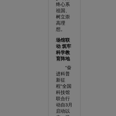
终心系
祖国、
树立崇
高理
想。
场馆联
动 筑牢
科学教
育阵地
“奋
进科普
新征
程”全国
科技馆
联合行
动自3月
启动以