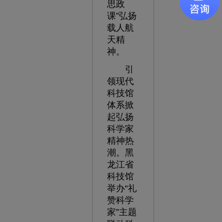
思政
课”弘扬
载人航
天精
神。
引
领现代
科技馆
体系掀
起弘扬
科学家
精神热
潮。黑
龙江省
科技馆
举办“礼
赞科学
家”主题