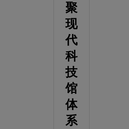
聚
现
代
科
技
馆
体
系