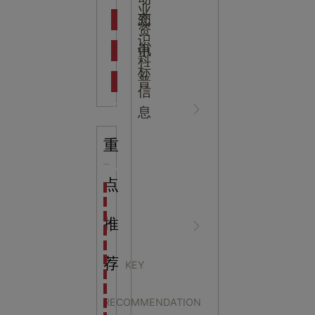
吉
业
态
知
资
识
新闻资
中
讯
中
科
标
普
信
讯
心
息
重
行业资
NEWS
点
海洋馆设计建设方案：展示内容和互动体验设计
非遗体验馆设计理念和方案：非遗体验馆如何本土化
星辰璀璨，科技启航——长安云·西安科技馆试营业，
推
讯
CENTER
非遗文化展厅设计要点：展厅布局策展技巧和创新元
沉浸式体验新时代：生活体验馆设计的五大原则
航空航天科技馆设计思路：如何设计促进公众的兴趣
荐
KEY
探秘宁波中国港口博物馆：感受千年港口的辉煌与变
以做好科学教育“加法
生命科普馆设计方案： ​生命科普馆展览内容和互动方
RECOMMENDATION
目前科技馆的展示内容主要包含哪些几个方面？