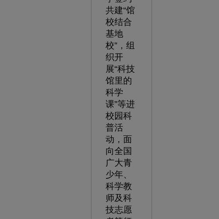
共建“馆
校结合
基地
校”，组
织开
展“科技
馆里的
科学
课”等进
校园科
普活
动，面
向全国
广大青
少年、
科学教
师及科
技志愿