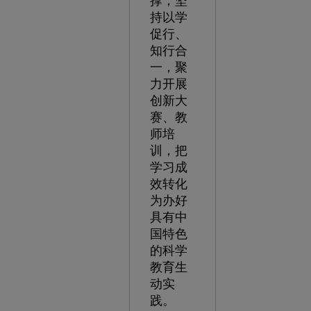
撑，坚
持以学
促行、
知行合
一，聚
力开展
创新大
赛、教
师培
训，把
学习成
效转化
为办好
具有中
国特色
的科学
教育生
动实
践。