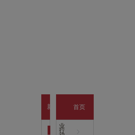
金科技
馆
开业大
首页
新
企
业
行
闻
动