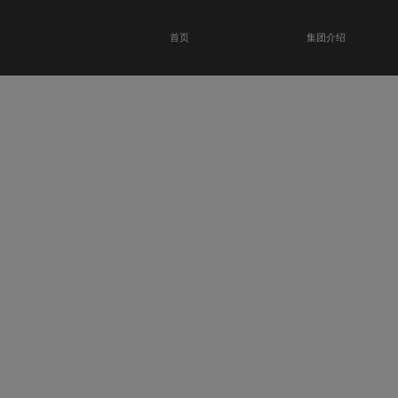
首页
集团介绍
恭贺瑞金科技馆
开业大吉