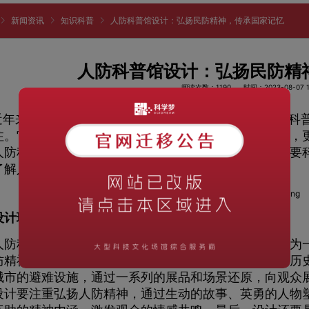
新闻资讯
知识科普
人防科普馆设计：弘扬民防精神，传承国家记忆
人防科普馆设计：弘扬民防精
阅读次数：1190
时间：2023-08-07 1
年来，随着社会的发展和国家安全意识的增强，人防科
注。它不仅是弘扬民防精神、传承国家记忆的重要场所，
人防科普馆的设计，既需要充分融入当地文化特色，又要
了解人防知识和历史的场所。
设计理念的确立
科普馆作为一个集历史陈列、互动体验和安全教育为一
防精神和传承国家记忆展开。首先，设计应突出人防的历
城市的避难设施，通过一系列的展品和场景还原，向观众
设计要注重弘扬人防精神，通过生动的故事、英勇的人物