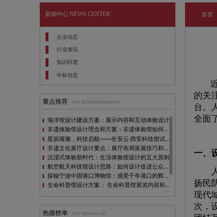
新闻中心
NEWS CENTER
首页
企业动态
行业资讯
知识科普
中标信息
近
的关
重点推荐
KEY RECOMMENDATION
台。
全面
海洋馆设计建设方案：展示内容和互动体验设计
非遗体验馆设计理念和方案：非遗体验馆如何本土化设计？
星辰璀璨，科技启航——长安云·西安科技馆试营业，邀您共赴未来之旅！
非遗文化展厅设计要点：展厅布局策展技巧和创新元素
一、
沉浸式体验新时代：生活体验馆设计的五大原则
航空航天科技馆设计思路：如何设计促进公众的兴趣
人防
探秘宁波中国港口博物馆：感受千年港口的辉煌与变迁
扬民
生命科普馆设计方案： ​生命科普馆展览内容和互动方式
现代
目前科技馆的展示内容主要包含哪些几个方面？
全息体验馆设计：打造身临其境的奇妙世界
次，
热搜榜单
HOT SEARCH LIST