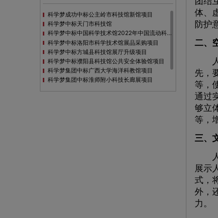
团结
体、
科学梦成功中标公主岭市科技馆新馆项目
防护
科学梦中标天门市科技馆
科学梦中标中国科学技术馆2022年中国流动科技馆展览采购
二、
科学梦中标洛阳市科学技术馆展品采购项目
科学梦中标方城县科技馆展厅升级项目
人防
科学梦中标濮阳县科技馆公共安全体验馆项目
科学梦集团中标广西大学海洋科教馆项目
先，
科学梦集团中标淮师附小科技长廊展项目
等，
科学梦集团中标洪泽湖治理保护展示馆项目
通过
科学梦集团中标淮安市民防馆展区升级改造项目
够立
等，
三、
人防
展示
式，
外，
力。