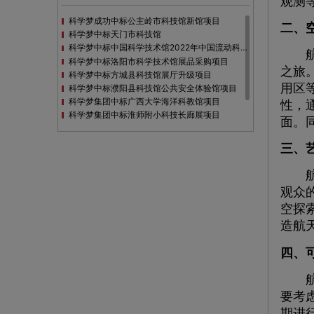
观测
科学梦成功中标公主岭市科技馆新馆项目
二、
科学梦中标天门市科技馆
科学梦中标中国科学技术馆2022年中国流动科技馆展览采购
航天
科学梦中标洛阳市科学技术馆展品采购项目
之旅
科学梦中标方城县科技馆展厅升级项目
用区
科学梦中标濮阳县科技馆公共安全体验馆项目
科学梦集团中标广西大学海洋科教馆项目
性，
科学梦集团中标淮师附小科技长廊展项目
面。
科学梦集团中标洪泽湖治理保护展示馆项目
科学梦集团中标淮安市民防馆展区升级改造项目
三、
航天
观众
空探
造航
四、
航天
要考
期进