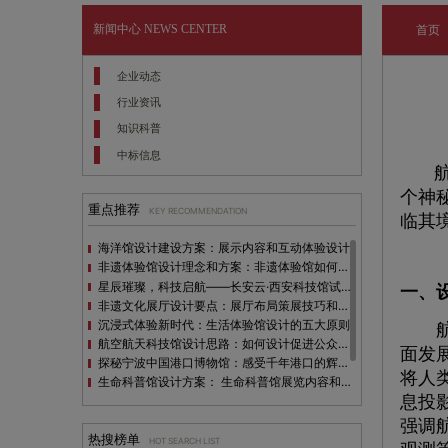
新闻中心
NEWS CENTER
首页
企业动态
行业资讯
知识科普
中标信息
航
个神
重点推荐
KEY RECOMMENDATION
临其
海洋馆设计建设方案：展示内容和互动体验设计
非遗体验馆设计理念和方案：非遗体验馆如何本土化设计？
星辰璀璨，科技启航——长安云·西安科技馆试营业，邀您共赴未来之旅！
一、
非遗文化展厅设计要点：展厅布局策展技巧和创新元素
沉浸式体验新时代：生活体验馆设计的五大原则
航天
航空航天科技馆设计思路：如何设计促进公众的兴趣
面发
探秘宁波中国港口博物馆：感受千年港口的辉煌与变迁
将人
生命科普馆设计方案： ​生命科普馆展览内容和互动方式
息投
目前科技馆的展示内容主要包含哪些几个方面？
全息体验馆设计：打造身临其境的奇妙世界
强调
热搜榜单
HOT SEARCH LIST