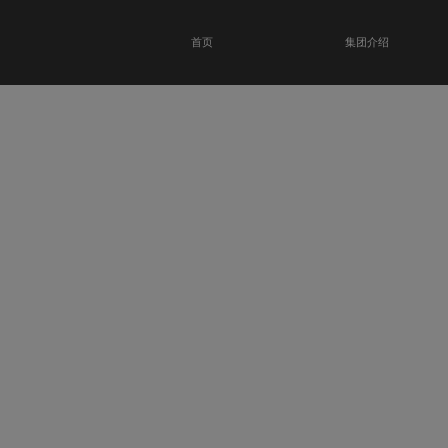
首页
集团介绍
恭贺瑞金科技馆
开业大吉