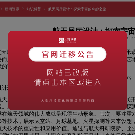
新闻资讯
知识科普
航天展厅设计：探索宇宙的奇妙之旅
航天展厅设计：探索宇
阅读次数：1284
时间：2023-08-07 1
天展厅作为一个集展示、科普、教育于一体的场所，承
秘而又充满未知的领域，航天展厅的设计应当以科学、艺
境的宇宙奇妙之旅。
设计理念的确立
展厅的设计理念应当围绕着“探索宇宙，展望未来”展开
展。从最初的火箭试验、航天飞行，到载人航天和深空探
类在航天领域的伟大成就呈现得生动形象。其次，要注重
影等技术，展示太空站、月球基地、火星探测等未来设想
航天技术的重要性和应用价值。通过与航天科研院所、企