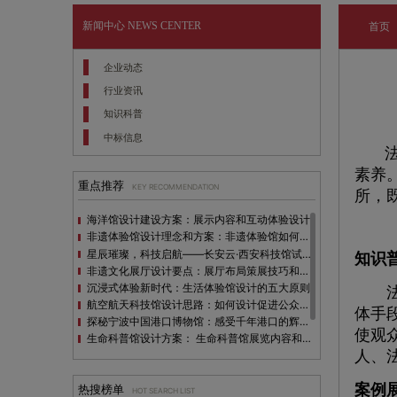
新闻中心
NEWS CENTER
首页
企业动态
行业资讯
知识科普
中标信息
法
素养
重点推荐
KEY RECOMMENDATION
所，
海洋馆设计建设方案：展示内容和互动体验设计
非遗体验馆设计理念和方案：非遗体验馆如何本土化设计？
星辰璀璨，科技启航——长安云·西安科技馆试营业，邀您共赴未来之旅！
知识
非遗文化展厅设计要点：展厅布局策展技巧和创新元素
沉浸式体验新时代：生活体验馆设计的五大原则
法制
航空航天科技馆设计思路：如何设计促进公众的兴趣
体手
探秘宁波中国港口博物馆：感受千年港口的辉煌与变迁
使观
生命科普馆设计方案： ​生命科普馆展览内容和互动方式
人、
目前科技馆的展示内容主要包含哪些几个方面？
全息体验馆设计：打造身临其境的奇妙世界
案例
热搜榜单
HOT SEARCH LIST