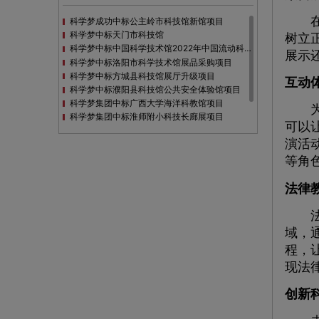
在法
科学梦成功中标公主岭市科技馆新馆项目
科学梦中标天门市科技馆
树立
科学梦中标中国科学技术馆2022年中国流动科技馆展览采购
展示
科学梦中标洛阳市科学技术馆展品采购项目
科学梦中标方城县科技馆展厅升级项目
互动
科学梦中标濮阳县科技馆公共安全体验馆项目
科学梦集团中标广西大学海洋科教馆项目
为了
科学梦集团中标淮师附小科技长廊展项目
可以
科学梦集团中标洪泽湖治理保护展示馆项目
演活
科学梦集团中标淮安市民防馆展区升级改造项目
等角
法律
法制
域，
程，
现法
创新