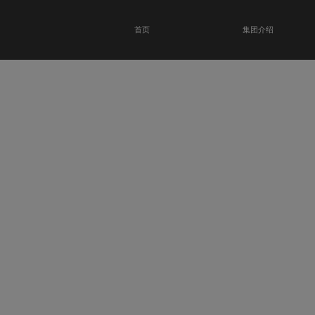
首页
集团介绍
恭贺瑞金科技馆
开业大吉