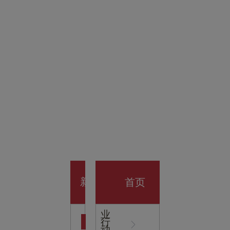
金科技
馆
开业大
首页
新
企
业
行
闻
动