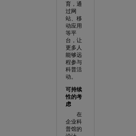
育，通
过网
站、移
动应用
等平
台，让
更多人
能够远
程参与
科普活
动。
可持续
性的考
虑
在
企业科
普馆的