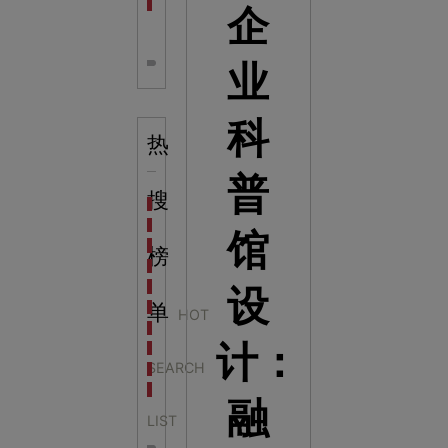
全息体验馆设计：打造身临其境的奇妙世界
企
业
科
热
普
搜
科学梦成功中标公主岭市科技馆新馆项目
科学梦中标天门市科技馆
馆
科学梦中标中国科学技术馆2022年中国流动科技馆展
榜
科学梦中标洛阳市科学技术馆展品采购项目
科学梦中标方城县科技馆展厅升级项目
设
科学梦中标濮阳县科技馆公共安全体验馆项目
单
HOT
科学梦集团中标广西大学海洋科教馆项目
计：
科学梦集团中标淮师附小科技长廊展项目
SEARCH
科学梦集团中标洪泽湖治理保护展示馆项目
科学梦集团中标淮安市民防馆展区升级改造项目
融
LIST