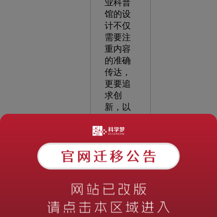
业科普
馆的设
计不仅
需要注
重内容
的准确
传达，
更要追
求创
新，以
吸引观
众的兴
趣和好
奇心，
实现教
育与展
示的双
重目
标。