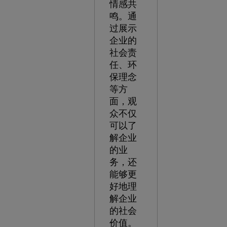
情感共
鸣。通
过展示
企业的
社会责
任、环
保理念
等方
面，观
众不仅
可以了
解企业
的业
务，还
能够更
好地理
解企业
的社会
价值。