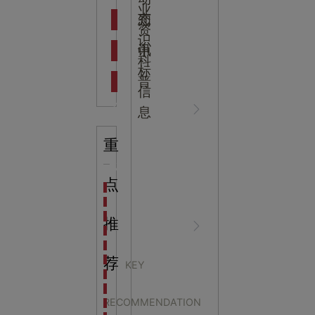
吉
业
态
知
资
识
新闻资
中
讯
中
科
标
普
信
讯
心
息
重
知识科
NEWS
点
海洋馆设计建设方案：展示内容和互动体验设计
非遗体验馆设计理念和方案：非遗体验馆如何本土化
星辰璀璨，科技启航——长安云·西安科技馆试营业，
推
普
CENTER
非遗文化展厅设计要点：展厅布局策展技巧和创新元
沉浸式体验新时代：生活体验馆设计的五大原则
航空航天科技馆设计思路：如何设计促进公众的兴趣
荐
KEY
探秘宁波中国港口博物馆：感受千年港口的辉煌与变
企业科普馆设计：融合
生命科普馆设计方案： ​生命科普馆展览内容和互动方
RECOMMENDATION
目前科技馆的展示内容主要包含哪些几个方面？