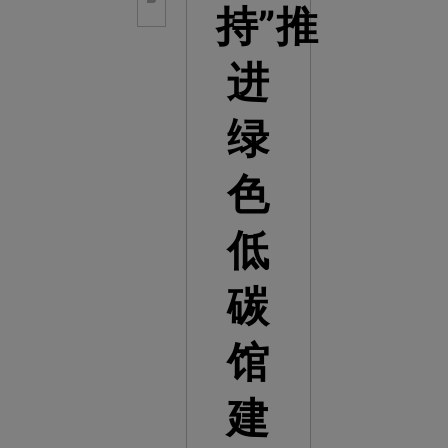
持”推
进
绿
色
低
碳
馆
建