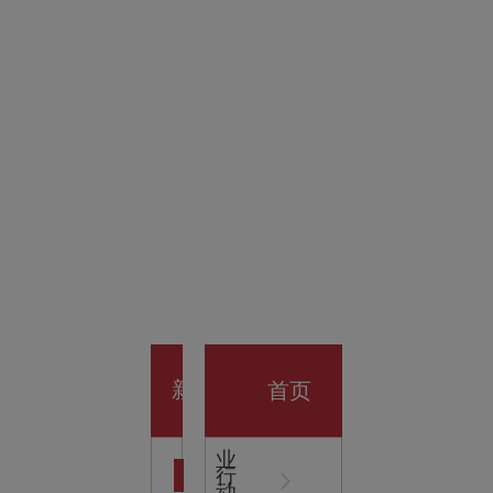
金科技
馆
开业大
首页
新
企
业
行
闻
动