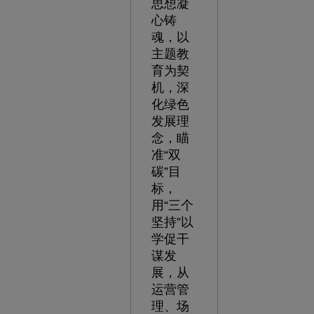
思想凝
心铸
魂，以
主题教
育为契
机，深
化绿色
发展理
念，瞄
准“双
碳”目
标，
用“三个
坚持”以
学促干
谋发
展，从
运营管
理、场