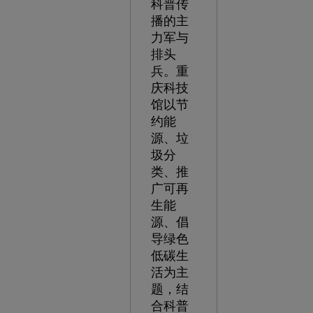
科普传
播的主
力军与
排头
兵。重
庆科技
馆以节
约能
源、垃
圾分
类、推
广可再
生能
源、倡
导绿色
低碳生
活为主
题，结
合科普