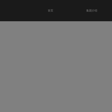
首页
集团介绍
恭贺瑞金科技馆
开业大吉