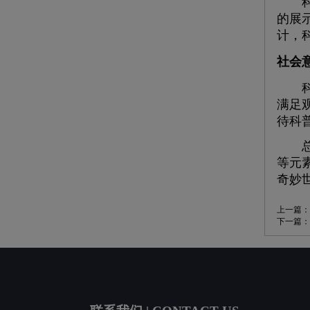
科普
的展
计，
社会
科普
满足
待科
总之
等元
奇妙
上一篇：
下一篇：