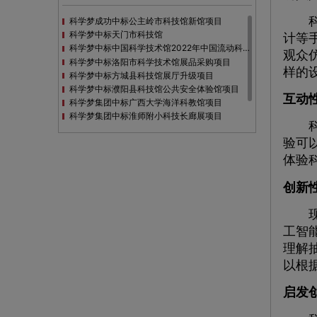
科普
科学梦成功中标公主岭市科技馆新馆项目
科学梦中标天门市科技馆
计等
科学梦中标中国科学技术馆2022年中国流动科技馆展览采购
观众
科学梦中标洛阳市科学技术馆展品采购项目
样的
科学梦中标方城县科技馆展厅升级项目
科学梦中标濮阳县科技馆公共安全体验馆项目
互动
科学梦集团中标广西大学海洋科教馆项目
科学梦集团中标淮师附小科技长廊展项目
科普
科学梦集团中标洪泽湖治理保护展示馆项目
验可
科学梦集团中标淮安市民防馆展区升级改造项目
体验
创新
现代
工智
理解
以根
启发