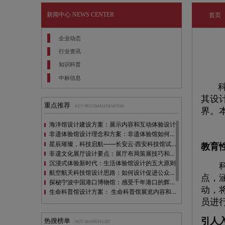
新闻中心
NEWS CENTER
首页
企业动态
行业资讯
知识科普
中标信息
科
其设
重点推荐
KEY RECOMMENDATION
界。
海洋馆设计建设方案：展示内容和互动体验设计
非遗体验馆设计理念和方案：非遗体验馆如何本土化设计？
星辰璀璨，科技启航——长安云·西安科技馆试营业，邀您共赴未来之旅！
教育
非遗文化展厅设计要点：展厅布局策展技巧和创新元素
沉浸式体验新时代：生活体验馆设计的五大原则
科普
航空航天科技馆设计思路：如何设计促进公众的兴趣
点，
探秘宁波中国港口博物馆：感受千年港口的辉煌与变迁
动，
生命科普馆设计方案： ​生命科普馆展览内容和互动方式
员进
目前科技馆的展示内容主要包含哪些几个方面？
全息体验馆设计：打造身临其境的奇妙世界
引人
热搜榜单
HOT SEARCH LIST