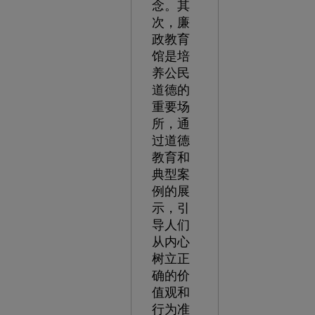
念。其
次，廉
政教育
馆是培
养公民
道德的
重要场
所，通
过道德
教育和
典型案
例的展
示，引
导人们
从内心
树立正
确的价
值观和
行为准