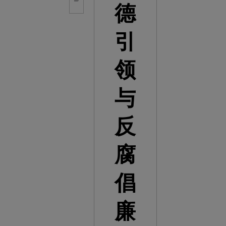
德
引
领
与
反
腐
倡
廉