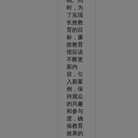
响。同
时，为
了实现
长效教
育的目
标，廉
政教育
馆应该
不断更
新内
容，引
入新案
例，保
持观众
的兴趣
和参与
度，确
保教育
效果的