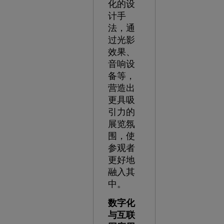
化的设
计手
法，通
过光影
效果、
音响设
备等，
营造出
更具吸
引力的
展览氛
围，使
参观者
更好地
融入其
中。
数字化
与互联