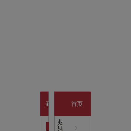
金科技
馆
开业大
首页
新
企
业
行
闻
动