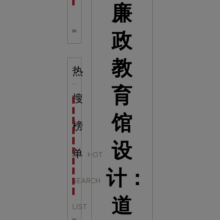
全息体验馆设计：打造身临其境的奇妙世界
廉
政
教
热
育
搜
科学梦成功中标公主岭市科技馆新馆项目
科学梦中标天门市科技馆
馆
科学梦中标中国科学技术馆2022年中国流动科技馆展
榜
科学梦中标洛阳市科学技术馆展品采购项目
科学梦中标方城县科技馆展厅升级项目
设
科学梦中标濮阳县科技馆公共安全体验馆项目
单
HOT
科学梦集团中标广西大学海洋科教馆项目
计：
科学梦集团中标淮师附小科技长廊展项目
SEARCH
科学梦集团中标洪泽湖治理保护展示馆项目
科学梦集团中标淮安市民防馆展区升级改造项目
道
LIST