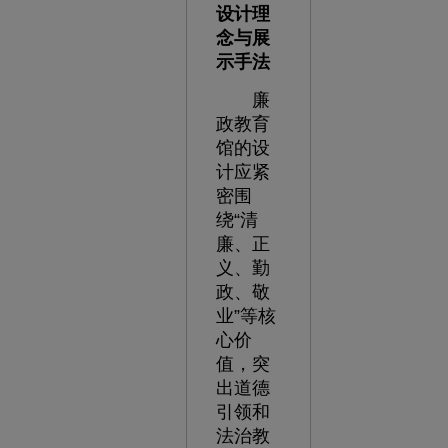
设计理
念与展
示手法
廉
政教育
馆的设
计应紧
密围
绕“清
廉、正
义、勤
政、敬
业”等核
心价
值，突
出道德
引领和
法治教