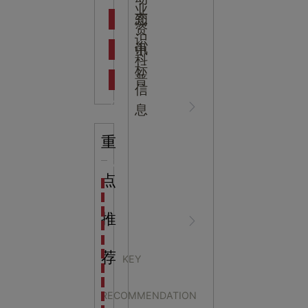
吉
业
态
知
资
识
新闻资
中
讯
中
科
标
普
信
讯
心
息
重
知识科
NEWS
点
海洋馆设计建设方案：展示内容和互动体验设计
非遗体验馆设计理念和方案：非遗体验馆如何本土化
星辰璀璨，科技启航——长安云·西安科技馆试营业，
推
普
CENTER
非遗文化展厅设计要点：展厅布局策展技巧和创新元
沉浸式体验新时代：生活体验馆设计的五大原则
航空航天科技馆设计思路：如何设计促进公众的兴趣
荐
KEY
探秘宁波中国港口博物馆：感受千年港口的辉煌与变
廉政教育馆设计：道德
生命科普馆设计方案： ​生命科普馆展览内容和互动方
RECOMMENDATION
目前科技馆的展示内容主要包含哪些几个方面？