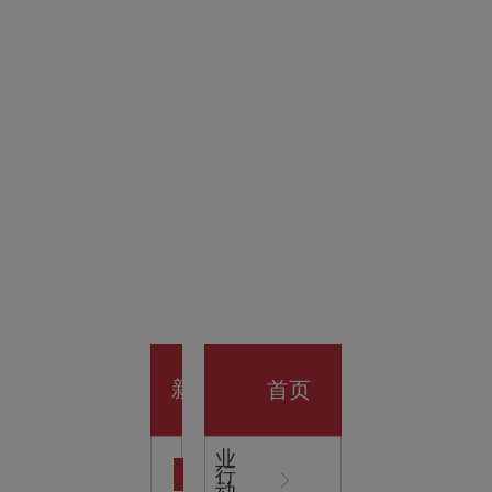
金科技
馆
开业大
首页
新
企
业
行
闻
动