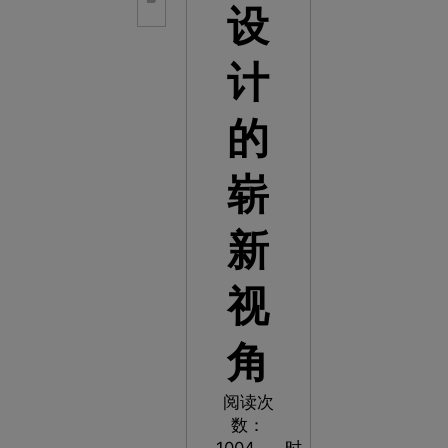
设
计
的
崭
新
视
角
阅读次
数：
1004
时