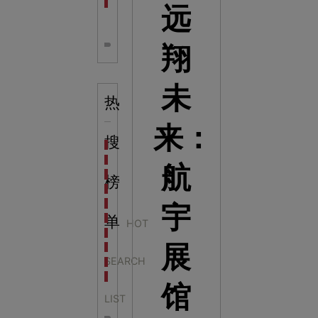
全息体验馆设计：打造身临其境的奇妙世界
远
翔
未
热
来：
搜
科学梦成功中标公主岭市科技馆新馆项目
科学梦中标天门市科技馆
航
科学梦中标中国科学技术馆2022年中国流动科技馆展
榜
科学梦中标洛阳市科学技术馆展品采购项目
科学梦中标方城县科技馆展厅升级项目
宇
科学梦中标濮阳县科技馆公共安全体验馆项目
单
HOT
科学梦集团中标广西大学海洋科教馆项目
展
科学梦集团中标淮师附小科技长廊展项目
SEARCH
科学梦集团中标洪泽湖治理保护展示馆项目
科学梦集团中标淮安市民防馆展区升级改造项目
馆
LIST