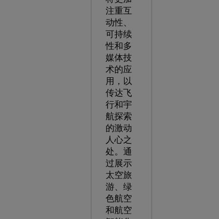
注重互
动性、
可持续
性和多
媒体技
术的应
用，以
传达飞
行和宇
航探索
的激动
人心之
处。通
过展示
太空旅
游、绿
色航空
和航空