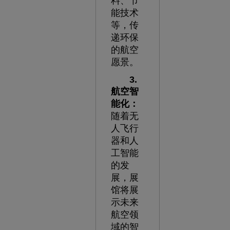
料、节
能技术
等，传
递环保
的航空
愿景。
3.
航空智
能化：
随着无
人飞行
器和人
工智能
的发
展，展
馆将展
示未来
航空领
域的智