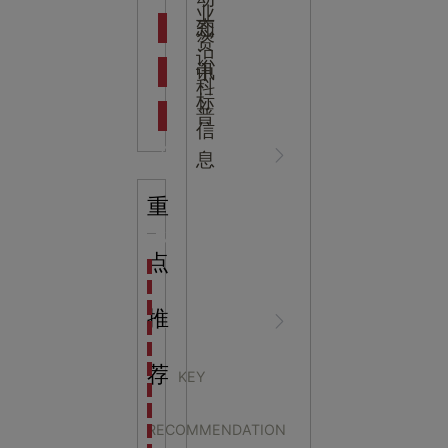
吉
业
态
知
资
识
新闻资
中
讯
中
科
标
普
信
讯
心
息
重
知识科
NEWS
点
海洋馆设计建设方案：展示内容和互动体验设计
非遗体验馆设计理念和方案：非遗体验馆如何本土化
星辰璀璨，科技启航——长安云·西安科技馆试营业，
推
普
CENTER
非遗文化展厅设计要点：展厅布局策展技巧和创新元
沉浸式体验新时代：生活体验馆设计的五大原则
航空航天科技馆设计思路：如何设计促进公众的兴趣
荐
KEY
探秘宁波中国港口博物馆：感受千年港口的辉煌与变
远翔未来：航宇展馆设
生命科普馆设计方案： ​生命科普馆展览内容和互动方
RECOMMENDATION
目前科技馆的展示内容主要包含哪些几个方面？