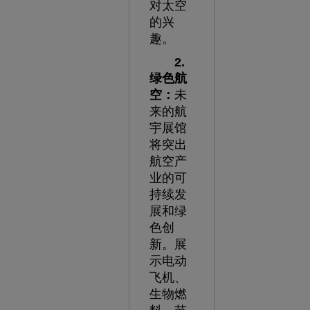
对太空
的兴
趣。
2.
绿色航
空：
未
来的航
宇展馆
将突出
航空产
业的可
持续发
展和绿
色创
新。展
示电动
飞机、
生物燃