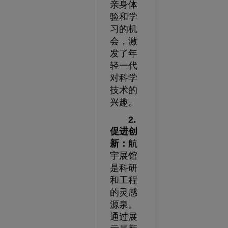
亲身体
验和学
习的机
会，激
发了年
轻一代
对科学
技术的
兴趣。
2.
促进创
新：
航
宇展馆
是科研
和工程
的灵感
源泉。
通过展