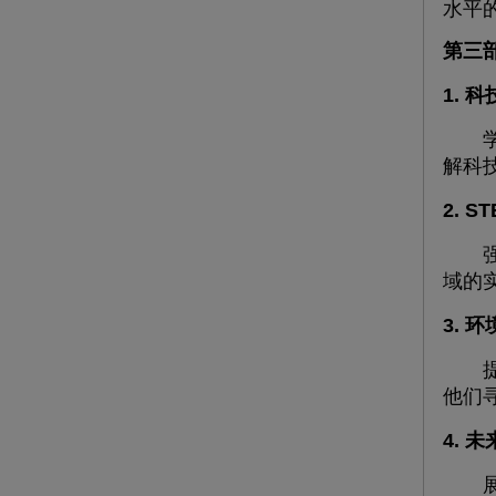
水平
第三
1. 
学校
解科
2. 
强调
域的
3. 
提供
他们
4. 
展示