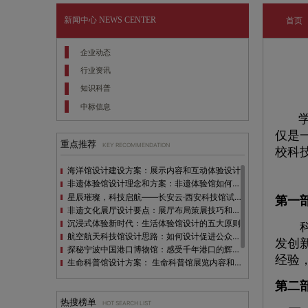
新闻中心
NEWS CENTER
首页
企业动态
行业资讯
知识科普
中标信息
学
仅是
重点推荐
KEY RECOMMENDATION
校科
海洋馆设计建设方案：展示内容和互动体验设计
非遗体验馆设计理念和方案：非遗体验馆如何本土化设计？
星辰璀璨，科技启航——长安云·西安科技馆试营业，邀您共赴未来之旅！
第一
非遗文化展厅设计要点：展厅布局策展技巧和创新元素
沉浸式体验新时代：生活体验馆设计的五大原则
科技
航空航天科技馆设计思路：如何设计促进公众的兴趣
发创
探秘宁波中国港口博物馆：感受千年港口的辉煌与变迁
经验
生命科普馆设计方案： ​生命科普馆展览内容和互动方式
目前科技馆的展示内容主要包含哪些几个方面？
第二
全息体验馆设计：打造身临其境的奇妙世界
热搜榜单
HOT SEARCH LIST