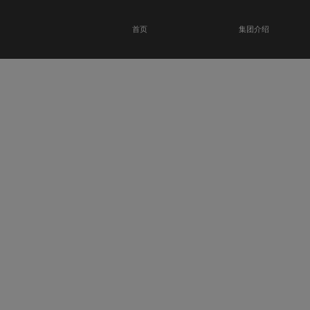
首页
集团介绍
恭贺瑞金科技馆
开业大吉