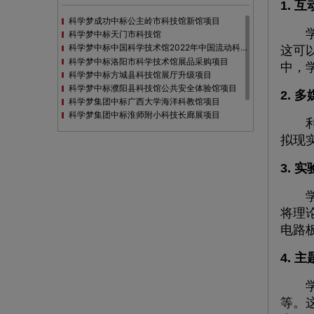
1. 
科学梦成功中标公主岭市科技馆新馆项目
学校
科学梦中标天门市科技馆
科学梦中标中国科学技术馆2022年中国流动科技馆展览采购
这可
科学梦中标洛阳市科学技术馆展品采购项目
中，
科学梦中标方城县科技馆展厅升级项目
科学梦中标濮阳县科技馆公共安全体验馆项目
2. 
科学梦集团中标广西大学海洋科教馆项目
科学梦集团中标淮师附小科技长廊展项目
利用
科学梦集团中标洪泽湖治理保护展示馆项目
拟现
科学梦集团中标淮安市民防馆展区升级改造项目
3. 
学校
将理
电路
4. 
学校
等。