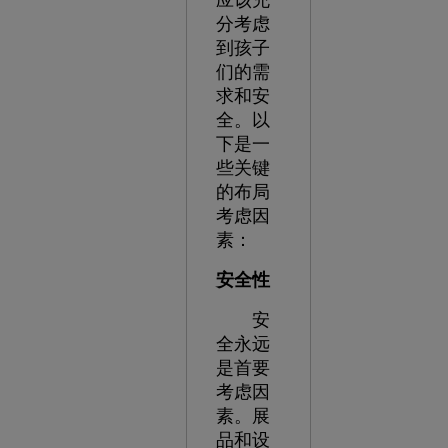
分考虑
到孩子
们的需
求和安
全。以
下是一
些关键
的布局
考虑因
素：
安全性
安
全永远
是首要
考虑因
素。展
品和设