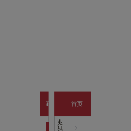
金科技
馆
开业大
首页
新
企
业
行
闻
动