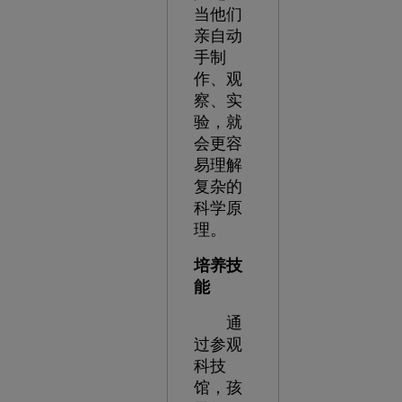
当他们
亲自动
手制
作、观
察、实
验，就
会更容
易理解
复杂的
科学原
理。
培养技
能
通
过参观
科技
馆，孩