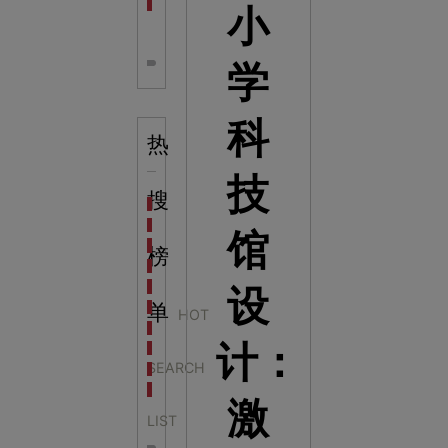
全息体验馆设计：打造身临其境的奇妙世界
小
学
科
热
技
搜
科学梦成功中标公主岭市科技馆新馆项目
科学梦中标天门市科技馆
馆
科学梦中标中国科学技术馆2022年中国流动科技馆展
榜
科学梦中标洛阳市科学技术馆展品采购项目
科学梦中标方城县科技馆展厅升级项目
设
科学梦中标濮阳县科技馆公共安全体验馆项目
单
HOT
科学梦集团中标广西大学海洋科教馆项目
计：
科学梦集团中标淮师附小科技长廊展项目
SEARCH
科学梦集团中标洪泽湖治理保护展示馆项目
科学梦集团中标淮安市民防馆展区升级改造项目
激
LIST