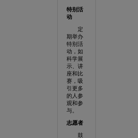
特别活
动
定
期举办
特别活
动，如
科学展
示、讲
座和比
赛，吸
引更多
的人参
观和参
与。
志愿者
鼓