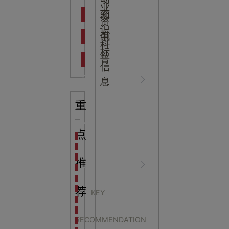
吉
业
态
知
资
识
新闻资
中
讯
中
科
标
普
信
讯
心
息
重
知识科
NEWS
点
海洋馆设计建设方案：展示内容和互动体验设计
非遗体验馆设计理念和方案：非遗体验馆如何本土化
星辰璀璨，科技启航——长安云·西安科技馆试营业，
推
普
CENTER
非遗文化展厅设计要点：展厅布局策展技巧和创新元
沉浸式体验新时代：生活体验馆设计的五大原则
航空航天科技馆设计思路：如何设计促进公众的兴趣
荐
KEY
探秘宁波中国港口博物馆：感受千年港口的辉煌与变
小学科技馆设计：激发
生命科普馆设计方案： ​生命科普馆展览内容和互动方
RECOMMENDATION
目前科技馆的展示内容主要包含哪些几个方面？