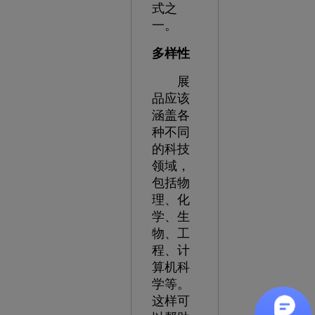
式之
一。
多样性
展
品应该
涵盖各
种不同
的科技
领域，
包括物
理、化
学、生
物、工
程、计
算机科
学等。
这样可