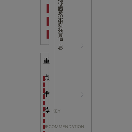
吉
业
态
知
资
识
新闻资
中
讯
中
科
标
普
信
讯
心
息
重
知识科
NEWS
点
海洋馆设计建设方案：展示内容和互动体验设计
非遗体验馆设计理念和方案：非遗体验馆如何本土化
星辰璀璨，科技启航——长安云·西安科技馆试营业，
推
普
CENTER
非遗文化展厅设计要点：展厅布局策展技巧和创新元
沉浸式体验新时代：生活体验馆设计的五大原则
航空航天科技馆设计思路：如何设计促进公众的兴趣
荐
KEY
探秘宁波中国港口博物馆：感受千年港口的辉煌与变
海洋展厅设计：深入探
生命科普馆设计方案： ​生命科普馆展览内容和互动方
RECOMMENDATION
目前科技馆的展示内容主要包含哪些几个方面？