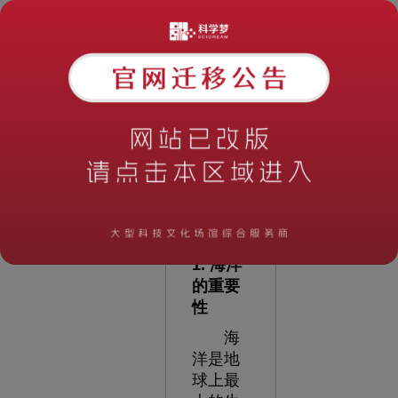
要性以
及如何
创造一
个引人
入胜的
海洋教
育空
间。
1. 海洋
的重要
性
海
洋是地
球上最