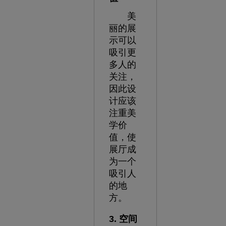
美
丽的展
示可以
吸引更
多人的
关注，
因此设
计应该
注重美
学价
值，使
展厅成
为一个
吸引人
的地
方。
3. 空间