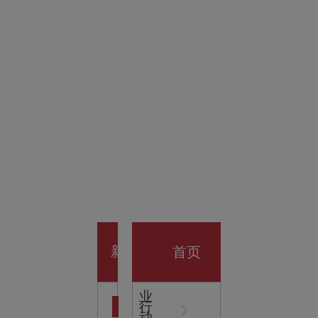
金科技
馆
开业大
首页
新
企
业
行
闻
动