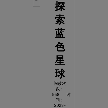
探
索
蓝
色
星
球
阅读次
数：
958
时
间：
2023-