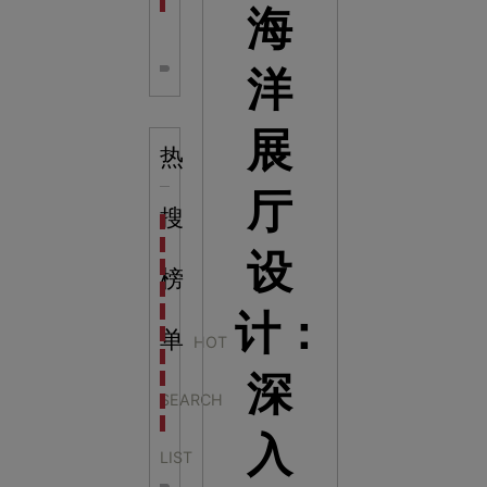
全息体验馆设计：打造身临其境的奇妙世界
海
洋
展
热
厅
搜
科学梦成功中标公主岭市科技馆新馆项目
科学梦中标天门市科技馆
设
科学梦中标中国科学技术馆2022年中国流动科技馆展
榜
科学梦中标洛阳市科学技术馆展品采购项目
科学梦中标方城县科技馆展厅升级项目
计：
科学梦中标濮阳县科技馆公共安全体验馆项目
单
HOT
科学梦集团中标广西大学海洋科教馆项目
深
科学梦集团中标淮师附小科技长廊展项目
SEARCH
科学梦集团中标洪泽湖治理保护展示馆项目
科学梦集团中标淮安市民防馆展区升级改造项目
入
LIST