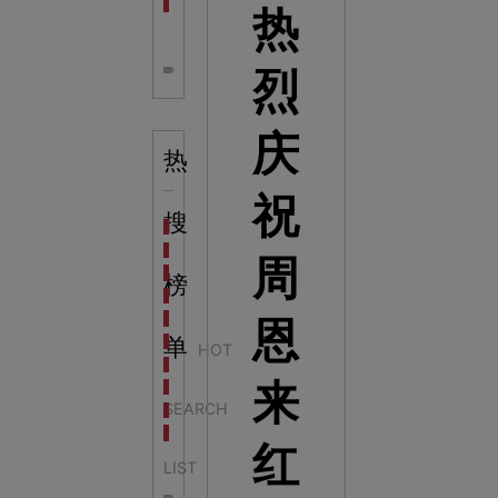
全息体验馆设计：打造身临其境的奇妙世界
热
烈
庆
热
祝
搜
科学梦成功中标公主岭市科技馆新馆项目
科学梦中标天门市科技馆
周
科学梦中标中国科学技术馆2022年中国流动科技馆展
榜
科学梦中标洛阳市科学技术馆展品采购项目
科学梦中标方城县科技馆展厅升级项目
恩
科学梦中标濮阳县科技馆公共安全体验馆项目
单
HOT
科学梦集团中标广西大学海洋科教馆项目
来
科学梦集团中标淮师附小科技长廊展项目
SEARCH
科学梦集团中标洪泽湖治理保护展示馆项目
科学梦集团中标淮安市民防馆展区升级改造项目
红
LIST