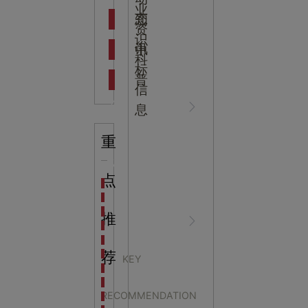
吉
业
态
知
资
识
新闻资
中
讯
中
科
标
普
信
讯
心
息
重
企业动
NEWS
点
海洋馆设计建设方案：展示内容和互动体验设计
非遗体验馆设计理念和方案：非遗体验馆如何本土化
星辰璀璨，科技启航——长安云·西安科技馆试营业，
推
态
CENTER
非遗文化展厅设计要点：展厅布局策展技巧和创新元
沉浸式体验新时代：生活体验馆设计的五大原则
航空航天科技馆设计思路：如何设计促进公众的兴趣
荐
KEY
探秘宁波中国港口博物馆：感受千年港口的辉煌与变
热烈庆祝周恩来红军小
生命科普馆设计方案： ​生命科普馆展览内容和互动方
RECOMMENDATION
目前科技馆的展示内容主要包含哪些几个方面？