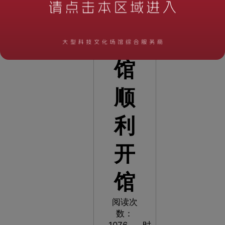
主
题
馆
顺
利
开
馆
阅读次
数：
1076
时