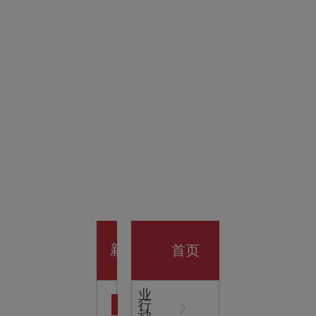
金科技
馆
开业大
首页
新
企
业
行
闻
动