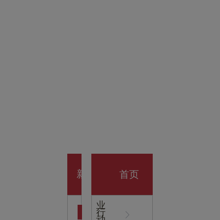
金科技
馆
开业大
首页
新
企
业
行
闻
动