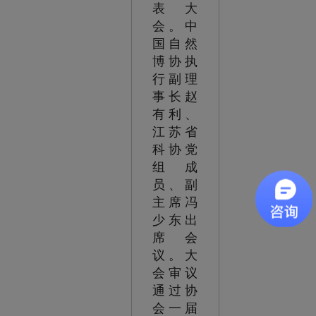
表大
会。中
国自然
博协执
行副理
事长赵
有利、
江苏省
科协党
组成
员、副
主席冯
少东出
席会
议。大
会审议
通过协
会一届