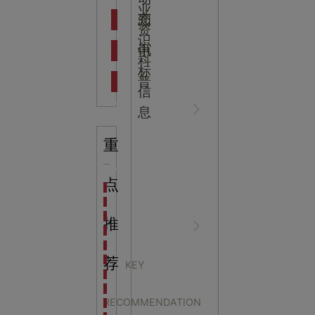
吉
业
态
知
资
识
新闻资
中
讯
中
科
标
普
信
讯
心
息
重
企业动
NEWS
点
海洋馆设计建设方案：展示内容和互动体验设计
非遗体验馆设计理念和方案：非遗体验馆如何本土化
星辰璀璨，科技启航——长安云·西安科技馆试营业，
推
态
CENTER
非遗文化展厅设计要点：展厅布局策展技巧和创新元
沉浸式体验新时代：生活体验馆设计的五大原则
航空航天科技馆设计思路：如何设计促进公众的兴趣
荐
KEY
探秘宁波中国港口博物馆：感受千年港口的辉煌与变
我司受邀参加江苏省科
生命科普馆设计方案： ​生命科普馆展览内容和互动方
RECOMMENDATION
目前科技馆的展示内容主要包含哪些几个方面？