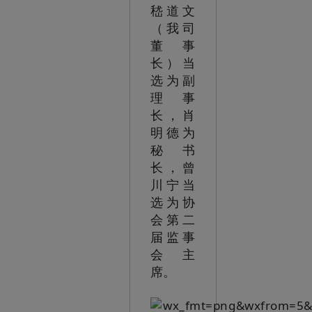
嵇道文
（我司
董事
长）当
选为副
理事
长，肖
明德为
秘书
长，曾
川宁当
选为协
会第二
届监事
会主
席。