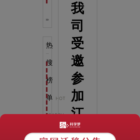
全息体验馆设计：打造身临其境的奇妙世界
我
司
受
热
邀
搜
科学梦成功中标公主岭市科技馆新馆项目
科学梦中标天门市科技馆
参
科学梦中标中国科学技术馆2022年中国流动科技馆展
榜
科学梦中标洛阳市科学技术馆展品采购项目
科学梦中标方城县科技馆展厅升级项目
加
科学梦中标濮阳县科技馆公共安全体验馆项目
单
HOT
科学梦集团中标广西大学海洋科教馆项目
江
科学梦集团中标淮师附小科技长廊展项目
SEARCH
科学梦集团中标洪泽湖治理保护展示馆项目
科学梦集团中标淮安市民防馆展区升级改造项目
苏
LIST