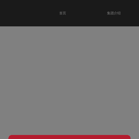
首页
集团介绍
恭贺瑞金科技馆
开业大吉