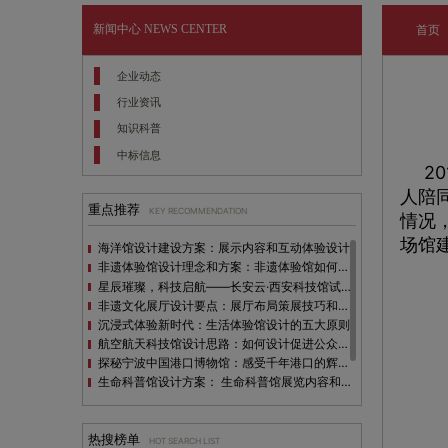
新闻中心
NEWS CENTER
首页
企业动态
行业资讯
知识科普
中标信息
2
人陪
重点推荐
KEY RECOMMENDATION
情况
场馆
海洋馆设计建设方案：展示内容和互动体验设计
非遗体验馆设计理念和方案：非遗体验馆如何本土化设计？
星辰璀璨，科技启航——长安云·西安科技馆试营业，邀您共赴未来之旅！
非遗文化展厅设计要点：展厅布局策展技巧和创新元素
沉浸式体验新时代：生活体验馆设计的五大原则
航空航天科技馆设计思路：如何设计促进公众的兴趣
探秘宁波中国港口博物馆：感受千年港口的辉煌与变迁
生命科普馆设计方案： ​生命科普馆展览内容和互动方式
目前科技馆的展示内容主要包含哪些几个方面？
全息体验馆设计：打造身临其境的奇妙世界
热搜榜单
HOT SEARCH LIST