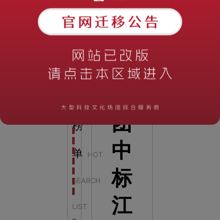
全息体验馆设计：打造身临其境的奇妙世界
科
学
梦
热
集
搜
科学梦成功中标公主岭市科技馆新馆项目
科学梦中标天门市科技馆
团
科学梦中标中国科学技术馆2022年中国流动科技馆展
榜
科学梦中标洛阳市科学技术馆展品采购项目
科学梦中标方城县科技馆展厅升级项目
中
科学梦中标濮阳县科技馆公共安全体验馆项目
单
HOT
科学梦集团中标广西大学海洋科教馆项目
标
科学梦集团中标淮师附小科技长廊展项目
SEARCH
科学梦集团中标洪泽湖治理保护展示馆项目
科学梦集团中标淮安市民防馆展区升级改造项目
江
LIST