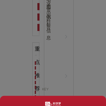
吉
业
态
知
资
识
新闻资
中
讯
中
科
标
普
信
讯
心
息
重
中标信
NEWS
点
海洋馆设计建设方案：展示内容和互动体验设计
非遗体验馆设计理念和方案：非遗体验馆如何本土化
星辰璀璨，科技启航——长安云·西安科技馆试营业，
推
息
CENTER
非遗文化展厅设计要点：展厅布局策展技巧和创新元
沉浸式体验新时代：生活体验馆设计的五大原则
航空航天科技馆设计思路：如何设计促进公众的兴趣
荐
KEY
探秘宁波中国港口博物馆：感受千年港口的辉煌与变
科学梦集团中标江西省
生命科普馆设计方案： ​生命科普馆展览内容和互动方
RECOMMENDATION
目前科技馆的展示内容主要包含哪些几个方面？