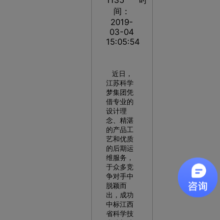
间：
2019-
03-04
15:05:54
近日，
江苏科学
梦集团凭
借专业的
设计理
念、精湛
的产品工
艺和优质
的后期运
维服务，
于众多竞
争对手中
脱颖而
出，成功
中标江西
省科学技