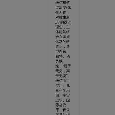
场馆建筑
突出“超弦
生万物，
对撞生新
态”的设计
理念，主
体建筑组
合在螺旋
运动的轨
道上，造
型新颖、
独特、动
势飘
逸，“游于
无穷，寓
于无境”。
场馆由主
展厅、儿
童科学乐
园、宇宙
剧场、国
际会议
厅、青云
厅及世纪