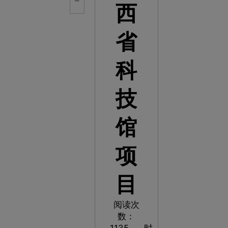
西
省
科
技
馆
项
目
阅读次
数：
1135
时