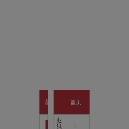
金科技
馆
开业大
首页
新
企
业
行
闻
动