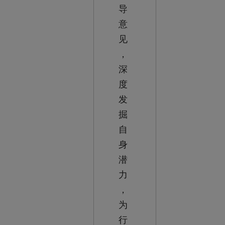
导
意
见
，
深
度
发
掘
自
身
潜
力
，
为
行