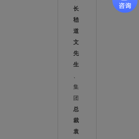
长
嵇
道
文
先
生
、
集
团
总
裁
袁