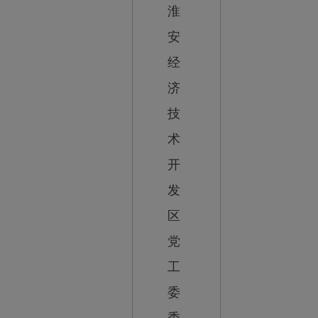
淮
安
经
济
技
术
开
发
区
党
工
委
委