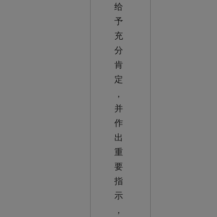
给
予
充
分
肯
定
，
并
作
出
重
要
指
示
，