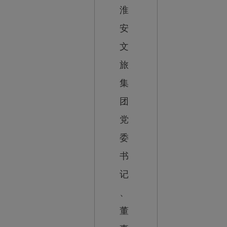
淮
安
文
旅
集
团
党
委
书
记
、
董