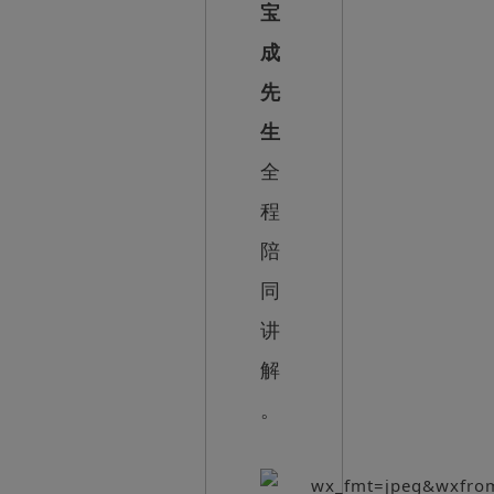
宝
成
先
生
全
程
陪
同
讲
解
。