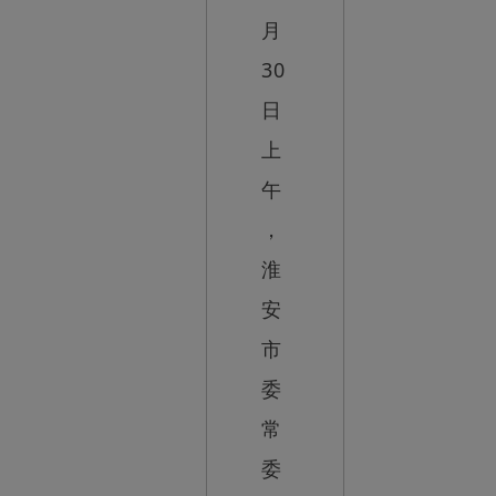
月
30
日
上
午
，
淮
安
市
委
常
委