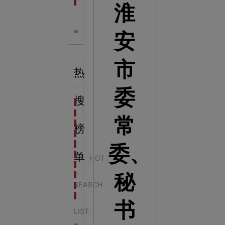
全息体验馆设计：打造身临其境的奇妙世界
淮
安
市
热
委
搜
科学梦成功中标公主岭市科技馆新馆项目
科学梦中标天门市科技馆
常
科学梦中标中国科学技术馆2022年中国流动科技馆展
榜
科学梦中标洛阳市科学技术馆展品采购项目
科学梦中标方城县科技馆展厅升级项目
委、
科学梦中标濮阳县科技馆公共安全体验馆项目
单
HOT
科学梦集团中标广西大学海洋科教馆项目
秘
科学梦集团中标淮师附小科技长廊展项目
SEARCH
科学梦集团中标洪泽湖治理保护展示馆项目
科学梦集团中标淮安市民防馆展区升级改造项目
书
LIST