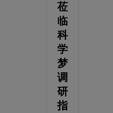
莅
临
科
学
梦
调
研
指