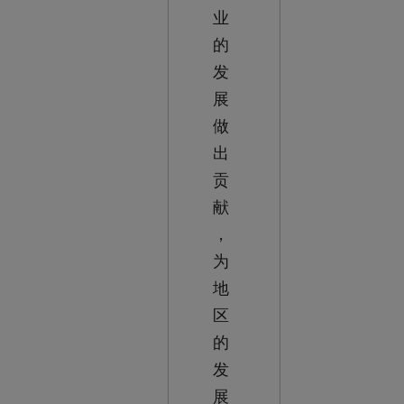
业
的
发
展
做
出
贡
献
，
为
地
区
的
发
展