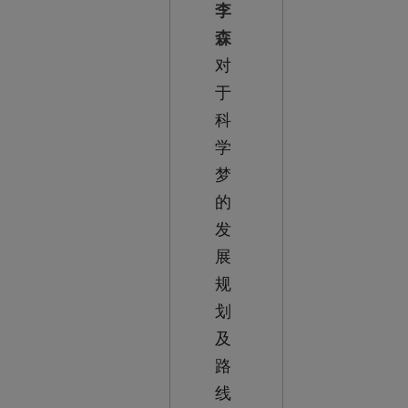
李
森
对
于
科
学
梦
的
发
展
规
划
及
路
线