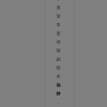
淮
安
市
宣
传
部
副
部
长
杨
静
，