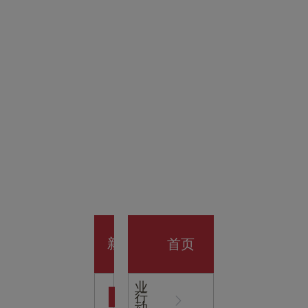
金科技
馆
开业大
首页
新
企
业
行
闻
动