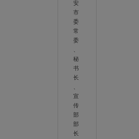
安
市
委
常
委
、
秘
书
长
、
宣
传
部
部
长