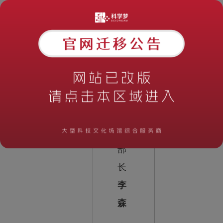
、
秘
书
长
、
宣
传
部
部
长
李
森
，