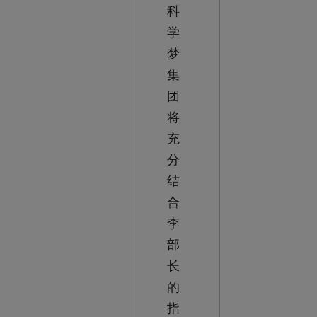
科
学
梦
集
团
将
充
分
结
合
李
部
长
的
指