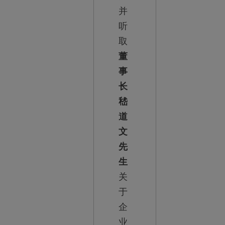
并
听
取
董
事
长
嵇
道
文
先
生
关
于
企
业