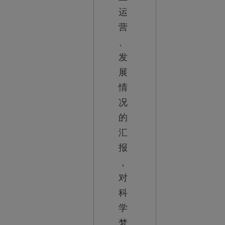
运
营
、
发
展
情
况
的
汇
报
，
对
科
学
梦