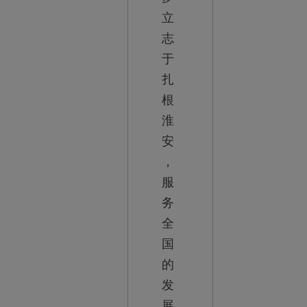
立
志
于
扎
根
淮
安
，
服
务
全
国
的
发
展