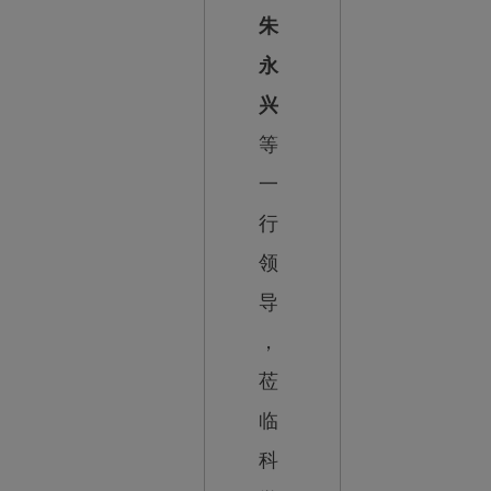
朱
永
兴
等
一
行
领
导
，
莅
临
科