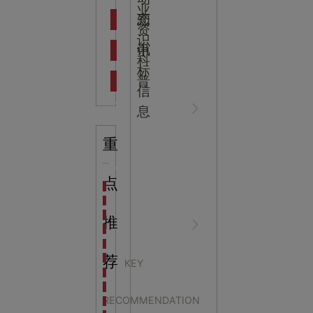
吉
业
态
知
资
识
新闻资
中
讯
中
科
标
普
信
讯
心
息
重
企业动
NEWS
点
海洋馆设计建设方案：展示内容和互动体验设计
非遗体验馆设计理念和方案：非遗体验馆如何本土化
星辰璀璨，科技启航——长安云·西安科技馆试营业，
推
态
CENTER
非遗文化展厅设计要点：展厅布局策展技巧和创新元
沉浸式体验新时代：生活体验馆设计的五大原则
航空航天科技馆设计思路：如何设计促进公众的兴趣
荐
KEY
探秘宁波中国港口博物馆：感受千年港口的辉煌与变
淮安市委常委、秘书长
生命科普馆设计方案： ​生命科普馆展览内容和互动方
RECOMMENDATION
目前科技馆的展示内容主要包含哪些几个方面？