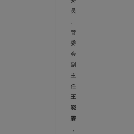
员
、
管
委
会
副
主
任
王
晓
霖
，