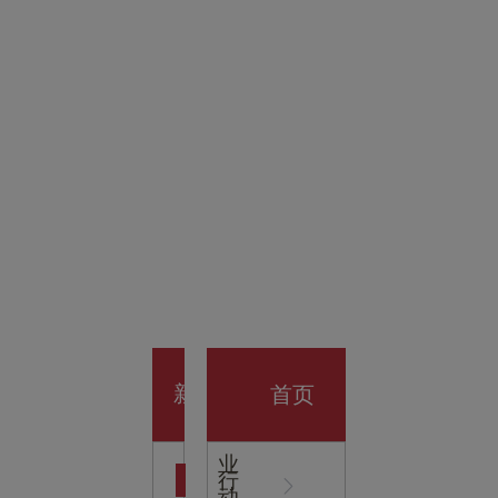
金科技
馆
开业大
首页
新
企
业
行
闻
动