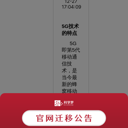
12-27
17:04:09
5G技术
的特点
5G
即第5代
移动通
信技
术，是
当今最
新的蜂
窝移动
通信技
术，其
主要特
点是高
容量、