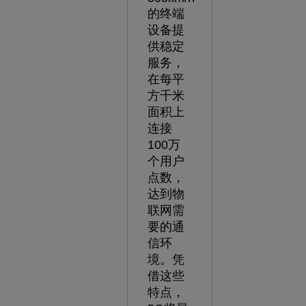
的终端
设备提
供稳定
服务，
在每平
方千米
面积上
连接
100万
个用户
点数，
达到物
联网需
要的通
信环
境。凭
借这些
特点，