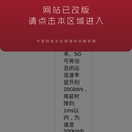
高速
率、广
连接、
低延
时、低
能耗和
低成
本。5G
可将信
息的运
送速率
提升到
20Gbit/s，
将延时
降到
1ms以
内，为
速度
500km/h