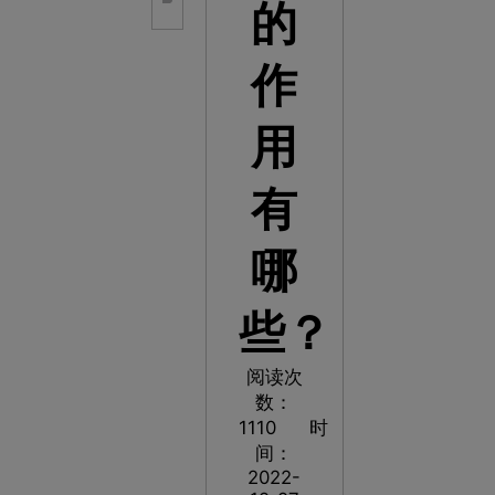
的
作
用
有
哪
些？
阅读次
数：
1110
时
间：
2022-