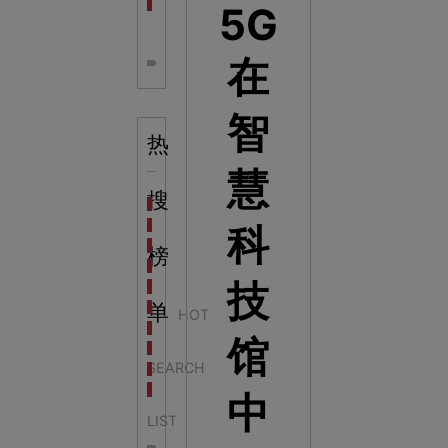
全息体验馆设计：打造身临其境的奇妙世界
5G
在
智
热
慧
搜
科学梦成功中标公主岭市科技馆新馆项目
科学梦中标天门市科技馆
科
科学梦中标中国科学技术馆2022年中国流动科技馆展
榜
科学梦中标洛阳市科学技术馆展品采购项目
技
科学梦中标方城县科技馆展厅升级项目
科学梦中标濮阳县科技馆公共安全体验馆项目
单
HOT
科学梦集团中标广西大学海洋科教馆项目
馆
科学梦集团中标淮师附小科技长廊展项目
SEARCH
科学梦集团中标洪泽湖治理保护展示馆项目
科学梦集团中标淮安市民防馆展区升级改造项目
中
LIST