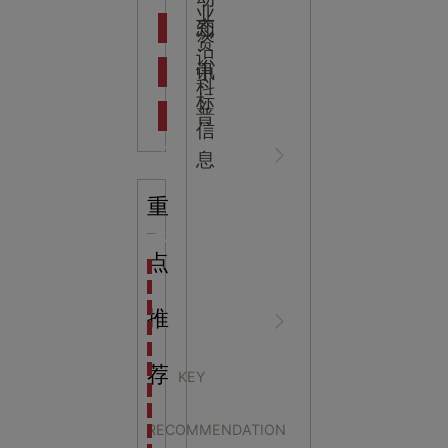
吉
业
态
知
资
识
新闻资
中
讯
中
科
标
普
信
讯
心
息
重
知识科
NEWS
点
海洋馆设计建设方案：展示内容和互动体验设计
非遗体验馆设计理念和方案：非遗体验馆如何本土化
星辰璀璨，科技启航——长安云·西安科技馆试营业，
推
普
CENTER
非遗文化展厅设计要点：展厅布局策展技巧和创新元
沉浸式体验新时代：生活体验馆设计的五大原则
航空航天科技馆设计思路：如何设计促进公众的兴趣
荐
KEY
探秘宁波中国港口博物馆：感受千年港口的辉煌与变
5G在智慧科技馆中的
生命科普馆设计方案： ​生命科普馆展览内容和互动方
RECOMMENDATION
目前科技馆的展示内容主要包含哪些几个方面？