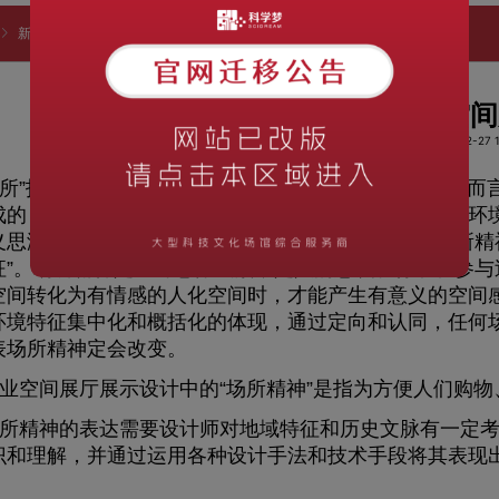
新闻资讯
知识科普
具有“场所精神”的商业空间展厅展示设计
具有“场所精神”的商业空
阅读次数：1148
时间：2022-12-27 1
所”指活动的处所、地方。对于商业空间中的展厅设计而
成的，它为人们提供个人和集体活动的空间以及与周围环境
义思潮影响下发展起来的。《牛津英语词典》中对“场所精神
征”。场所精神是一种总体气氛，是人的意识和行动在参
空间转化为有情感的人化空间时，才能产生有意义的空间
环境特征集中化和概括化的体现，通过定向和认同，任何
表场所精神定会改变。
业空间展厅展示设计中的“场所精神”是指为方便人们购
所精神的表达需要设计师对地域特征和历史文脉有一定考
和理解，并通过运用各种设计手法和技术手段将其表现出来（图