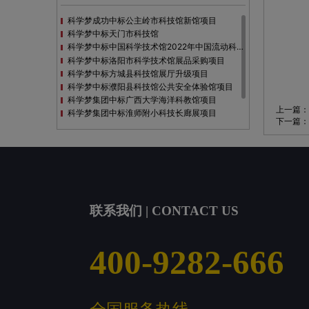
科学梦成功中标公主岭市科技馆新馆项目
科学梦中标天门市科技馆
科学梦中标中国科学技术馆2022年中国流动科技馆展览采购
科学梦中标洛阳市科学技术馆展品采购项目
科学梦中标方城县科技馆展厅升级项目
科学梦中标濮阳县科技馆公共安全体验馆项目
科学梦集团中标广西大学海洋科教馆项目
上一篇：
科学梦集团中标淮师附小科技长廊展项目
下一篇：
科学梦集团中标洪泽湖治理保护展示馆项目
科学梦集团中标淮安市民防馆展区升级改造项目
联系我们 | CONTACT US
400-9282-666