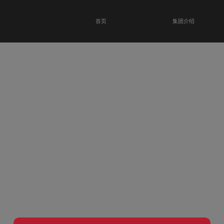
首页
集团介绍
恭贺瑞金科技馆
开业大吉