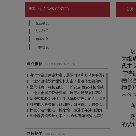
新闻中心
NEWS CENTER
首页
企业动态
行业资讯
知识科普
中标信息
场
为组
重点推荐
KEY RECOMMENDATION
代主
与特
海洋馆设计建设方案：展示内容和互动体验设计
物化
非遗体验馆设计理念和方案：非遗体验馆如何本土化设计？
星辰璀璨，科技启航——长安云·西安科技馆试营业，邀您共赴未来之旅！
神是
非遗文化展厅设计要点：展厅布局策展技巧和创新元素
不代
沉浸式体验新时代：生活体验馆设计的五大原则
航空航天科技馆设计思路：如何设计促进公众的兴趣
商
探秘宁波中国港口博物馆：感受千年港口的辉煌与变迁
生命科普馆设计方案： ​生命科普馆展览内容和互动方式
场
目前科技馆的展示内容主要包含哪些几个方面？
的认识
全息体验馆设计：打造身临其境的奇妙世界
热搜榜单
HOT SEARCH LIST