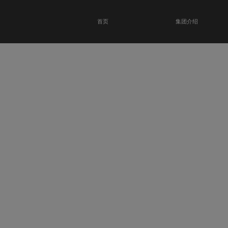
首页
集团介绍
恭贺瑞金科技馆
开业大吉