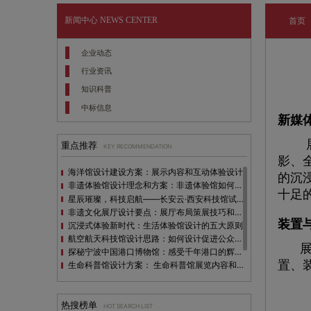
新闻中心
NEWS CENTER
首页
企业动态
行业资讯
知识科普
中标信息
新媒
展馆
重点推荐
KEY RECOMMENDATION
影、
海洋馆设计建设方案：展示内容和互动体验设计
的沉
非遗体验馆设计理念和方案：非遗体验馆如何本土化设计？
十足
星辰璀璨，科技启航——长安云·西安科技馆试营业，邀您共赴未来之旅！
非遗文化展厅设计要点：展厅布局策展技巧和创新元素
装置
沉浸式体验新时代：生活体验馆设计的五大原则
航空航天科技馆设计思路：如何设计促进公众的兴趣
展
探秘宁波中国港口博物馆：感受千年港口的辉煌与变迁
置、
生命科普馆设计方案： ​生命科普馆展览内容和互动方式
目前科技馆的展示内容主要包含哪些几个方面？
全息体验馆设计：打造身临其境的奇妙世界
热搜榜单
HOT SEARCH LIST