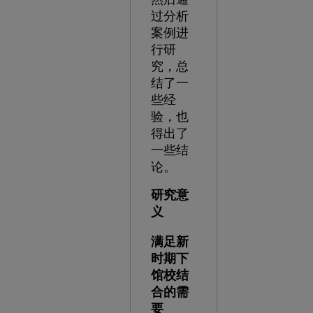
过分析
案例进
行研
究，总
结了一
些经
验，也
得出了
一些结
论。
研究意
义
满足新
时期下
馆校结
合的需
要