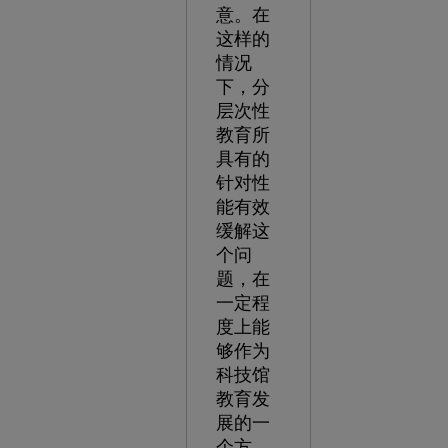
意。在
这样的
情况
下，分
层次性
教育所
具有的
针对性
能有效
缓解这
个问
题，在
一定程
度上能
够作为
科技馆
教育发
展的一
个方