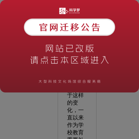
系，使
其更为
细化，
课程教
学对不
同年
级、不
同层次
学生的
针对性
变得更
强。基
于这样
的变
化，一
直以来
作为学
校教育