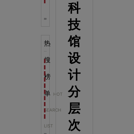
全息体验馆设计：打造身临其境的奇妙世界
科
技
馆
热
设
搜
科学梦成功中标公主岭市科技馆新馆项目
科学梦中标天门市科技馆
计
科学梦中标中国科学技术馆2022年中国流动科技馆展
榜
科学梦中标洛阳市科学技术馆展品采购项目
科学梦中标方城县科技馆展厅升级项目
分
科学梦中标濮阳县科技馆公共安全体验馆项目
单
HOT
科学梦集团中标广西大学海洋科教馆项目
层
科学梦集团中标淮师附小科技长廊展项目
SEARCH
科学梦集团中标洪泽湖治理保护展示馆项目
科学梦集团中标淮安市民防馆展区升级改造项目
次
LIST