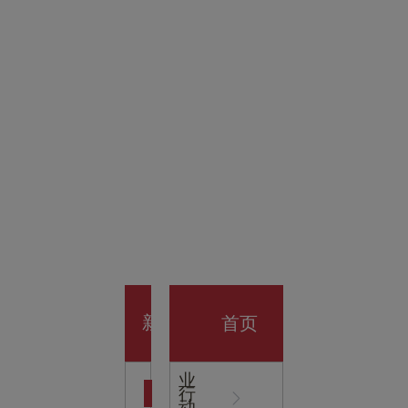
金科技
馆
开业大
首页
新
企
业
行
闻
动