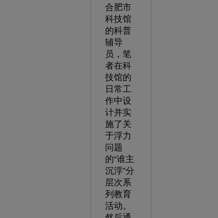
合肥市
科技馆
的科普
辅导
员，笔
者在科
技馆的
日常工
作中设
计并实
施了关
于浮力
问题
的“谁主
沉浮”分
层次系
列教育
活动。
然后通