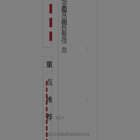
吉
业
态
知
资
识
新闻资
中
讯
中
科
标
普
信
讯
心
息
重
知识科
NEWS
点
海洋馆设计建设方案：展示内容和互动体验设计
非遗体验馆设计理念和方案：非遗体验馆如何本土化
星辰璀璨，科技启航——长安云·西安科技馆试营业，
推
普
CENTER
非遗文化展厅设计要点：展厅布局策展技巧和创新元
沉浸式体验新时代：生活体验馆设计的五大原则
航空航天科技馆设计思路：如何设计促进公众的兴趣
荐
KEY
探秘宁波中国港口博物馆：感受千年港口的辉煌与变
科技馆设计分层次教育
生命科普馆设计方案： ​生命科普馆展览内容和互动方
RECOMMENDATION
目前科技馆的展示内容主要包含哪些几个方面？