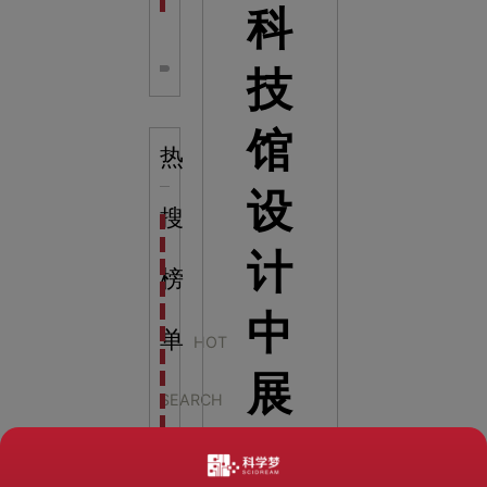
全息体验馆设计：打造身临其境的奇妙世界
科
技
馆
热
设
搜
科学梦成功中标公主岭市科技馆新馆项目
科学梦中标天门市科技馆
计
科学梦中标中国科学技术馆2022年中国流动科技馆展
榜
科学梦中标洛阳市科学技术馆展品采购项目
科学梦中标方城县科技馆展厅升级项目
中
科学梦中标濮阳县科技馆公共安全体验馆项目
单
HOT
科学梦集团中标广西大学海洋科教馆项目
展
科学梦集团中标淮师附小科技长廊展项目
SEARCH
科学梦集团中标洪泽湖治理保护展示馆项目
科学梦集团中标淮安市民防馆展区升级改造项目
示
LIST