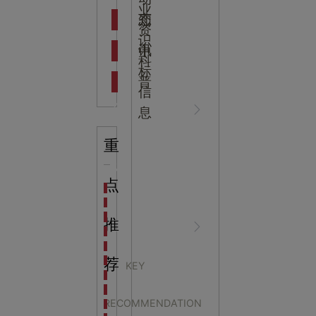
吉
业
态
知
资
识
新闻资
中
讯
中
科
标
普
信
讯
心
息
重
知识科
NEWS
点
海洋馆设计建设方案：展示内容和互动体验设计
非遗体验馆设计理念和方案：非遗体验馆如何本土化
星辰璀璨，科技启航——长安云·西安科技馆试营业，
推
普
CENTER
非遗文化展厅设计要点：展厅布局策展技巧和创新元
沉浸式体验新时代：生活体验馆设计的五大原则
航空航天科技馆设计思路：如何设计促进公众的兴趣
荐
KEY
探秘宁波中国港口博物馆：感受千年港口的辉煌与变
科技馆设计中展示教育
生命科普馆设计方案： ​生命科普馆展览内容和互动方
RECOMMENDATION
目前科技馆的展示内容主要包含哪些几个方面？