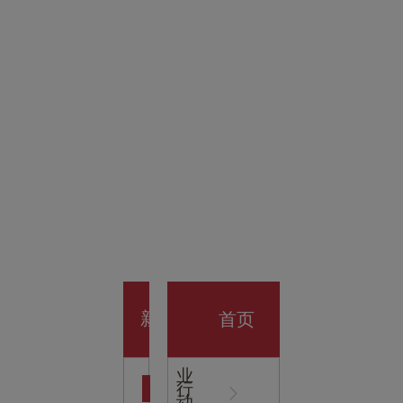
金科技
馆
开业大
首页
新
企
业
行
闻
动