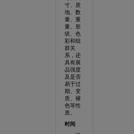
寸、质
地、数
量、重
量、形
状、色
彩和组
群关
系，还
具有展
品强度
及是否
易于过
期、变
质、褪
色等性
质。
时间