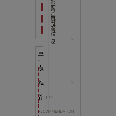
吉
业
态
知
资
识
新闻资
中
讯
中
科
标
普
信
讯
心
息
重
知识科
NEWS
点
海洋馆设计建设方案：展示内容和互动体验设计
非遗体验馆设计理念和方案：非遗体验馆如何本土化
星辰璀璨，科技启航——长安云·西安科技馆试营业，
推
普
CENTER
非遗文化展厅设计要点：展厅布局策展技巧和创新元
沉浸式体验新时代：生活体验馆设计的五大原则
航空航天科技馆设计思路：如何设计促进公众的兴趣
荐
KEY
探秘宁波中国港口博物馆：感受千年港口的辉煌与变
科技馆展厅设计的设计
生命科普馆设计方案： ​生命科普馆展览内容和互动方
RECOMMENDATION
目前科技馆的展示内容主要包含哪些几个方面？