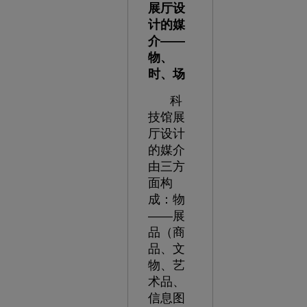
展厅设
计的媒
介
——
物、
时、场
科
技馆展
厅设计
的媒介
由三方
面构
成：物
——展
品（商
品、文
物、艺
术品、
信息图