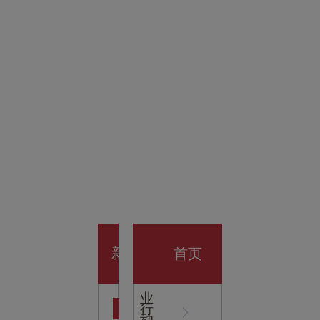
金科技
馆
开业大
首页
新
企
业
行
闻
动