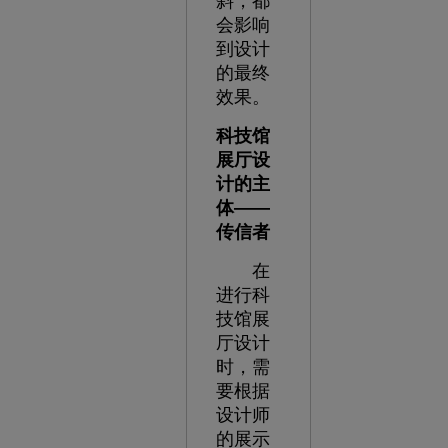
斜，都
会影响
到设计
的最终
效果。
科技馆
展厅设
计的主
体
——
传信者
在
进行科
技馆展
厅设计
时，需
要根据
设计师
的展示