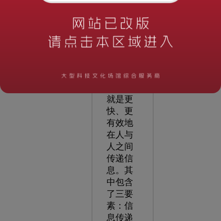
技馆展
厅设计
的本质
就是信
息的有
效传
递，它
的使命
就是更
快、更
有效地
在人与
人之间
传递信
息。其
中包含
了三要
素：信
息传递