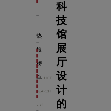
全息体验馆设计：打造身临其境的奇妙世界
科
技
馆
热
展
搜
科学梦成功中标公主岭市科技馆新馆项目
科学梦中标天门市科技馆
厅
科学梦中标中国科学技术馆2022年中国流动科技馆展
榜
科学梦中标洛阳市科学技术馆展品采购项目
科学梦中标方城县科技馆展厅升级项目
设
科学梦中标濮阳县科技馆公共安全体验馆项目
单
HOT
科学梦集团中标广西大学海洋科教馆项目
计
科学梦集团中标淮师附小科技长廊展项目
SEARCH
科学梦集团中标洪泽湖治理保护展示馆项目
科学梦集团中标淮安市民防馆展区升级改造项目
的
LIST