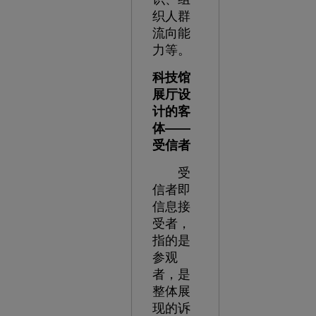
织人群
流向能
力等。
科技馆
展厅设
计的客
体
——
受信者
受
信者即
信息接
受者，
指的是
参观
者，是
整体展
现的诉