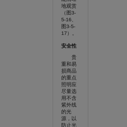
地观赏
（图3-
5-16、
图3-5-
17）。
安全性
贵
重和易
损商品
的重点
照明应
尽量选
用不含
紫外线
的光
源，以
防止光