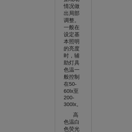
情况做
出局部
调整。
一般在
设定基
本照明
的亮度
时，辅
助灯具
色温一
般控制
在50-
60lx至
200-
300lx。
高
色温白
色荧光