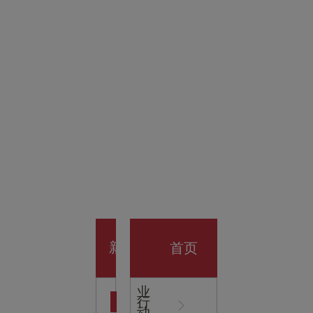
金科技
馆
开业大
首页
新
企
业
行
闻
动