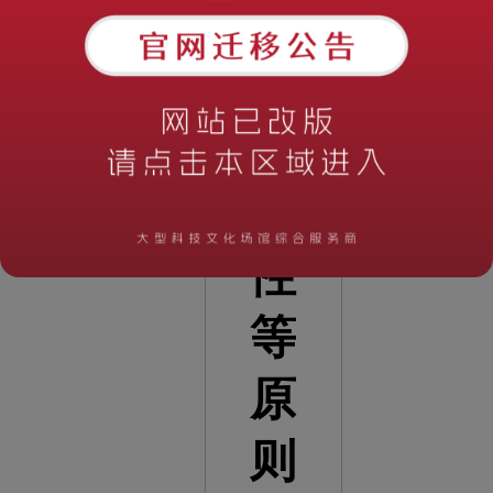
性
和
经
济
性
等
原
则