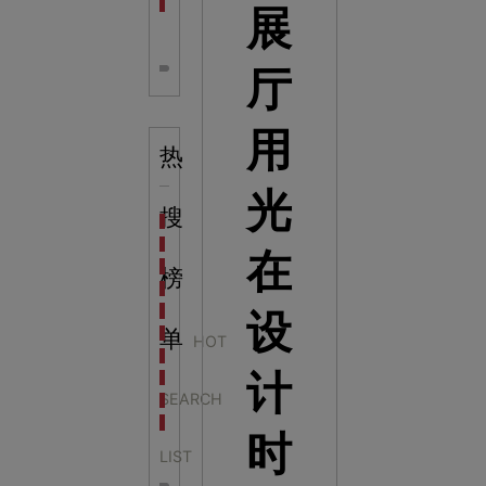
全息体验馆设计：打造身临其境的奇妙世界
展
厅
用
热
光
搜
科学梦成功中标公主岭市科技馆新馆项目
科学梦中标天门市科技馆
在
科学梦中标中国科学技术馆2022年中国流动科技馆展
榜
科学梦中标洛阳市科学技术馆展品采购项目
科学梦中标方城县科技馆展厅升级项目
设
科学梦中标濮阳县科技馆公共安全体验馆项目
单
HOT
科学梦集团中标广西大学海洋科教馆项目
计
科学梦集团中标淮师附小科技长廊展项目
SEARCH
科学梦集团中标洪泽湖治理保护展示馆项目
科学梦集团中标淮安市民防馆展区升级改造项目
时
LIST