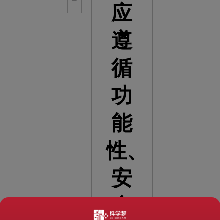
应
遵
循
功
能
性、
安
全