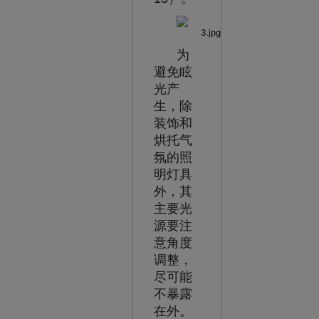
为
避免眩
光产
生，除
装饰和
烘托气
氛的照
明灯具
外，其
主要光
源要注
意角度
调整，
尽可能
不暴露
在外。