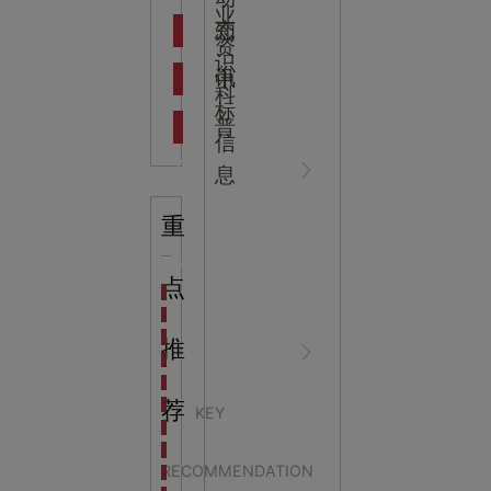
吉
业
态
知
资
识
新闻资
中
讯
中
科
标
普
信
讯
心
息
重
知识科
NEWS
点
海洋馆设计建设方案：展示内容和互动体验设计
非遗体验馆设计理念和方案：非遗体验馆如何本土化
星辰璀璨，科技启航——长安云·西安科技馆试营业，
推
普
CENTER
非遗文化展厅设计要点：展厅布局策展技巧和创新元
沉浸式体验新时代：生活体验馆设计的五大原则
航空航天科技馆设计思路：如何设计促进公众的兴趣
荐
KEY
探秘宁波中国港口博物馆：感受千年港口的辉煌与变
展厅用光在设计时应遵
生命科普馆设计方案： ​生命科普馆展览内容和互动方
RECOMMENDATION
目前科技馆的展示内容主要包含哪些几个方面？