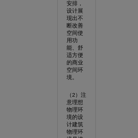
安排，
设计展
现出不
断改善
空间使
用功
能、舒
适方便
的商业
空间环
境。
（2）注
意理想
物理环
境的设
计建筑
物理环