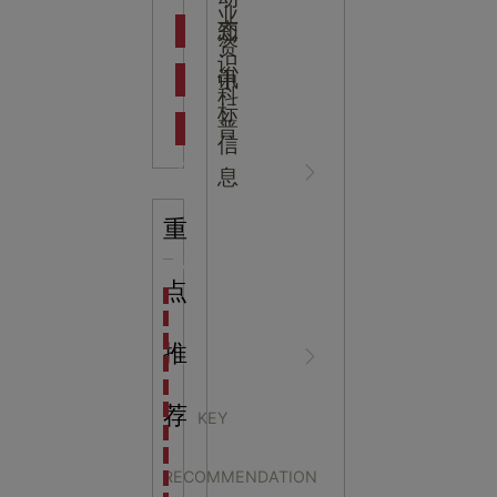
吉
业
态
知
资
识
新闻资
中
讯
中
科
标
普
信
讯
心
息
重
知识科
NEWS
点
海洋馆设计建设方案：展示内容和互动体验设计
非遗体验馆设计理念和方案：非遗体验馆如何本土化
星辰璀璨，科技启航——长安云·西安科技馆试营业，
推
普
CENTER
非遗文化展厅设计要点：展厅布局策展技巧和创新元
沉浸式体验新时代：生活体验馆设计的五大原则
航空航天科技馆设计思路：如何设计促进公众的兴趣
荐
KEY
探秘宁波中国港口博物馆：感受千年港口的辉煌与变
人性化设计在展厅设计
生命科普馆设计方案： ​生命科普馆展览内容和互动方
RECOMMENDATION
目前科技馆的展示内容主要包含哪些几个方面？