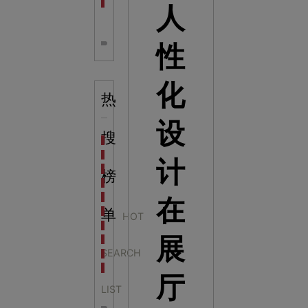
全息体验馆设计：打造身临其境的奇妙世界
人
性
化
热
设
搜
科学梦成功中标公主岭市科技馆新馆项目
科学梦中标天门市科技馆
计
科学梦中标中国科学技术馆2022年中国流动科技馆展
榜
科学梦中标洛阳市科学技术馆展品采购项目
科学梦中标方城县科技馆展厅升级项目
在
科学梦中标濮阳县科技馆公共安全体验馆项目
单
HOT
科学梦集团中标广西大学海洋科教馆项目
展
科学梦集团中标淮师附小科技长廊展项目
SEARCH
科学梦集团中标洪泽湖治理保护展示馆项目
科学梦集团中标淮安市民防馆展区升级改造项目
厅
LIST