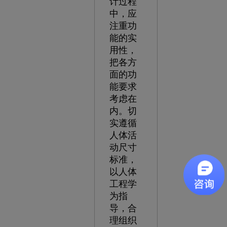
计过程
中，应
注重功
能的实
用性，
把各方
面的功
能要求
考虑在
内。切
实遵循
人体活
动尺寸
标准，
以人体
工程学
为指
导，合
理组织