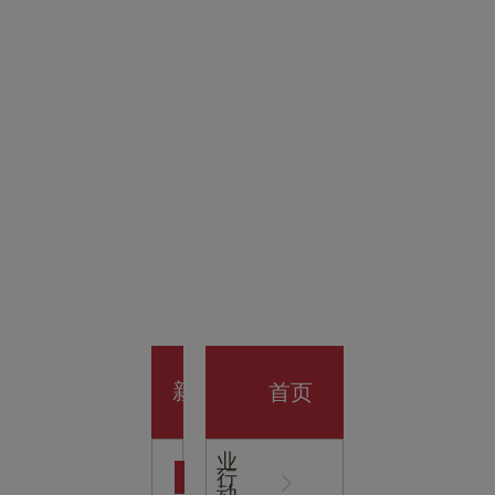
金科技
馆
开业大
首页
新
企
业
行
闻
动