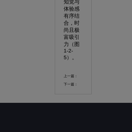
知觉与
体验感
有序结
合，时
尚且极
富吸引
力（图
1-2-
5）。
上一篇：
下一篇：