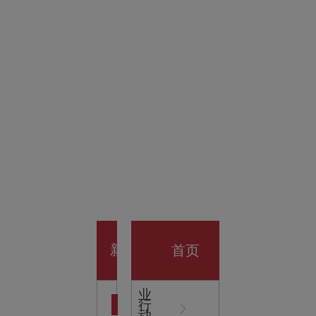
金科技
馆
开业大
首页
新
企
业
行
闻
动