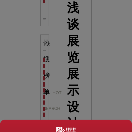
全息体验馆设计：打造身临其境的奇妙世界
浅
谈
展
热
览
搜
科学梦成功中标公主岭市科技馆新馆项目
科学梦中标天门市科技馆
展
科学梦中标中国科学技术馆2022年中国流动科技馆展
榜
科学梦中标洛阳市科学技术馆展品采购项目
科学梦中标方城县科技馆展厅升级项目
示
科学梦中标濮阳县科技馆公共安全体验馆项目
单
HOT
科学梦集团中标广西大学海洋科教馆项目
设
科学梦集团中标淮师附小科技长廊展项目
SEARCH
科学梦集团中标洪泽湖治理保护展示馆项目
科学梦集团中标淮安市民防馆展区升级改造项目
计
LIST