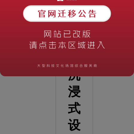
过
程
中
的
沉
浸
式
设