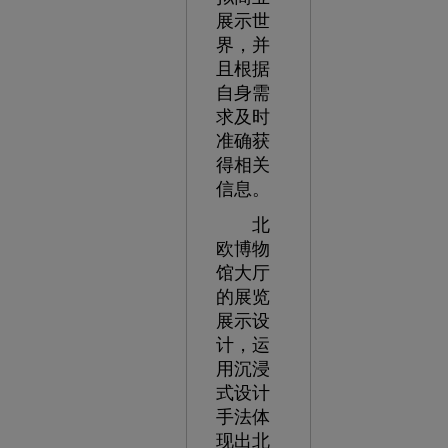
展示世
界，并
且根据
自身需
求及时
准确获
得相关
信息。
北
欧博物
馆大厅
的展览
展示设
计，运
用沉浸
式设计
手法体
现出北