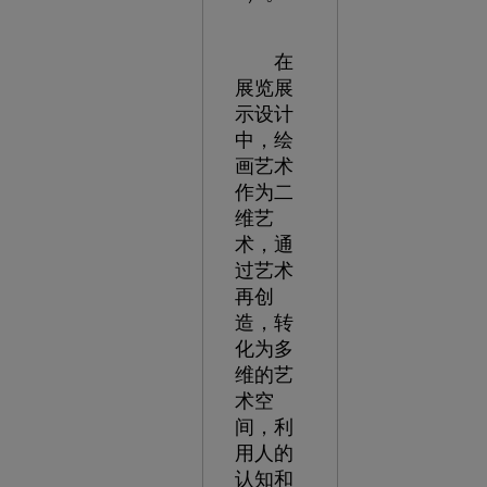
在
展览展
示设计
中，绘
画艺术
作为二
维艺
术，通
过艺术
再创
造，转
化为多
维的艺
术空
间，利
用人的
认知和