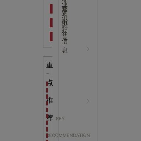
吉
业
态
知
资
识
新闻资
中
讯
中
科
标
普
信
讯
心
息
重
知识科
NEWS
点
海洋馆设计建设方案：展示内容和互动体验设计
非遗体验馆设计理念和方案：非遗体验馆如何本土化
星辰璀璨，科技启航——长安云·西安科技馆试营业，
推
普
CENTER
非遗文化展厅设计要点：展厅布局策展技巧和创新元
沉浸式体验新时代：生活体验馆设计的五大原则
航空航天科技馆设计思路：如何设计促进公众的兴趣
荐
KEY
探秘宁波中国港口博物馆：感受千年港口的辉煌与变
浅谈展览展示设计过程
生命科普馆设计方案： ​生命科普馆展览内容和互动方
RECOMMENDATION
目前科技馆的展示内容主要包含哪些几个方面？