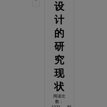
设
计
的
研
究
现
状
阅读次
数：
1271
时