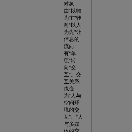
对象
由“以物
为主”转
向“以人
为先”让
信息的
流向
有“单
项”转
向“交
互”。交
互关系
也变
为“人与
空间环
境的交
互”、“人
与多媒
体的交