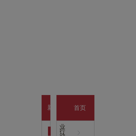
金科技
馆
开业大
首页
新
企
业
行
闻
动