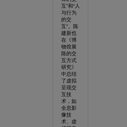
互”和“人
与行为
的交
互”。陈
建新也
在《博
物馆展
陈的交
互方式
研究》
中总结
了虚拟
呈现交
互技
术，如
全息影
像技
术、虚