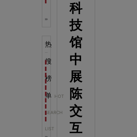
全息体验馆设计：打造身临其境的奇妙世界
科
技
馆
热
中
搜
科学梦成功中标公主岭市科技馆新馆项目
科学梦中标天门市科技馆
展
科学梦中标中国科学技术馆2022年中国流动科技馆展
榜
科学梦中标洛阳市科学技术馆展品采购项目
科学梦中标方城县科技馆展厅升级项目
陈
科学梦中标濮阳县科技馆公共安全体验馆项目
单
HOT
科学梦集团中标广西大学海洋科教馆项目
交
科学梦集团中标淮师附小科技长廊展项目
SEARCH
科学梦集团中标洪泽湖治理保护展示馆项目
科学梦集团中标淮安市民防馆展区升级改造项目
互
LIST