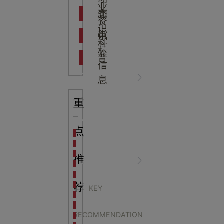
吉
业
态
知
资
识
新闻资
中
讯
中
科
标
普
信
讯
心
息
重
知识科
NEWS
点
海洋馆设计建设方案：展示内容和互动体验设计
非遗体验馆设计理念和方案：非遗体验馆如何本土化
星辰璀璨，科技启航——长安云·西安科技馆试营业，
推
普
CENTER
非遗文化展厅设计要点：展厅布局策展技巧和创新元
沉浸式体验新时代：生活体验馆设计的五大原则
航空航天科技馆设计思路：如何设计促进公众的兴趣
荐
KEY
探秘宁波中国港口博物馆：感受千年港口的辉煌与变
科技馆中展陈交互设计
生命科普馆设计方案： ​生命科普馆展览内容和互动方
RECOMMENDATION
目前科技馆的展示内容主要包含哪些几个方面？