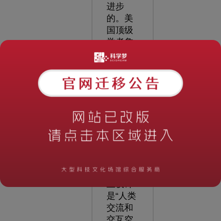
进步
的。美
国顶级
学者詹
妮弗·普
里斯
（Jenny
Preece）
在著作
《交互
设计：
超越人
机交
互》中
提出交
互设计
是“人类
交流和
交互空