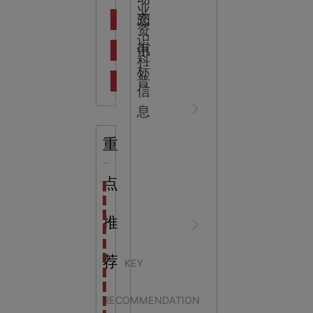
吉
业
态
知
资
识
新闻资
中
讯
中
科
标
普
信
讯
心
息
重
知识科
NEWS
点
海洋馆设计建设方案：展示内容和互动体验设计
非遗体验馆设计理念和方案：非遗体验馆如何本土化
星辰璀璨，科技启航——长安云·西安科技馆试营业，
推
普
CENTER
非遗文化展厅设计要点：展厅布局策展技巧和创新元
沉浸式体验新时代：生活体验馆设计的五大原则
航空航天科技馆设计思路：如何设计促进公众的兴趣
荐
KEY
探秘宁波中国港口博物馆：感受千年港口的辉煌与变
科技馆的活动与功能有
生命科普馆设计方案： ​生命科普馆展览内容和互动方
RECOMMENDATION
目前科技馆的展示内容主要包含哪些几个方面？