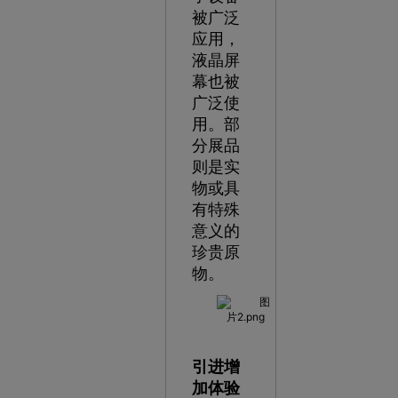
被广泛
应用，
液晶屏
幕也被
广泛使
用。部
分展品
则是实
物或具
有特殊
意义的
珍贵原
物。
引进增
加体验