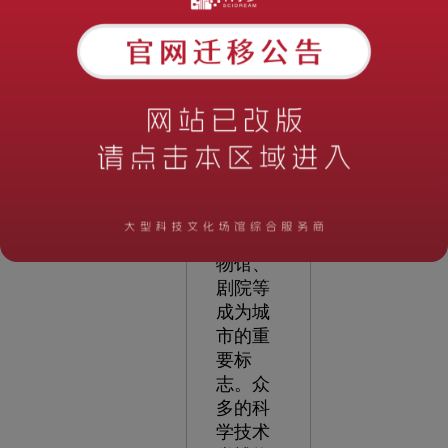
馆推动
公众科
学素质
不断提
高：
科技
馆实际
上已经
与图书
馆、博
物馆、
剧院等
成为城
市的重
要标
志。众
多的科
学技术