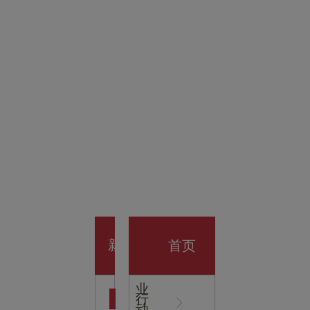
金科技
馆
开业大
首页
新
企
业
行
闻
动