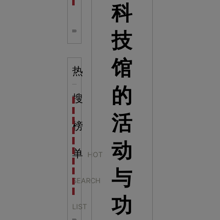
全息体验馆设计：打造身临其境的奇妙世界
科
技
馆
热
的
搜
科学梦成功中标公主岭市科技馆新馆项目
科学梦中标天门市科技馆
活
科学梦中标中国科学技术馆2022年中国流动科技馆展
榜
科学梦中标洛阳市科学技术馆展品采购项目
科学梦中标方城县科技馆展厅升级项目
动
科学梦中标濮阳县科技馆公共安全体验馆项目
单
HOT
科学梦集团中标广西大学海洋科教馆项目
与
科学梦集团中标淮师附小科技长廊展项目
SEARCH
科学梦集团中标洪泽湖治理保护展示馆项目
科学梦集团中标淮安市民防馆展区升级改造项目
功
LIST