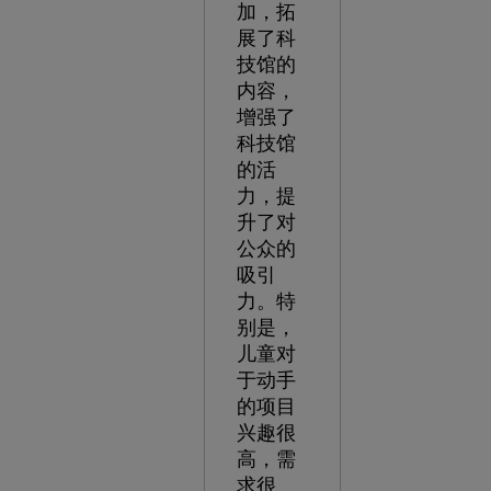
加，拓
展了科
技馆的
内容，
增强了
科技馆
的活
力，提
升了对
公众的
吸引
力。特
别是，
儿童对
于动手
的项目
兴趣很
高，需
求很