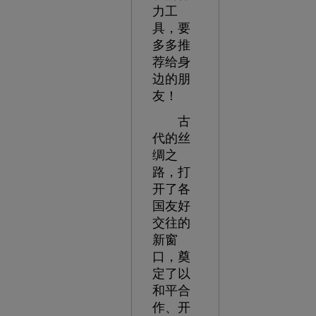
力工
具，要
多多推
荐给身
边的朋
友！
古
代的丝
绸之
路，打
开了各
国友好
交往的
新窗
口，奠
定了以
和平合
作、开