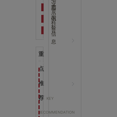
吉
业
态
知
资
识
新闻资
中
讯
中
科
标
普
信
讯
心
息
重
行业资
NEWS
点
海洋馆设计建设方案：展示内容和互动体验设计
非遗体验馆设计理念和方案：非遗体验馆如何本土化
星辰璀璨，科技启航——长安云·西安科技馆试营业，
推
讯
CENTER
非遗文化展厅设计要点：展厅布局策展技巧和创新元
沉浸式体验新时代：生活体验馆设计的五大原则
航空航天科技馆设计思路：如何设计促进公众的兴趣
荐
KEY
探秘宁波中国港口博物馆：感受千年港口的辉煌与变
乌兰察布科技馆“做一
生命科普馆设计方案： ​生命科普馆展览内容和互动方
RECOMMENDATION
目前科技馆的展示内容主要包含哪些几个方面？