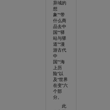
异域的
想
象”“带
什么商
品去中
国”“驿
站与驿
道”“漫
游古代
中
国”“海
上历
险”以
及“世界
在变”六
个部
分。
此