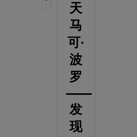
天
马
可·
波
罗
——
发
现