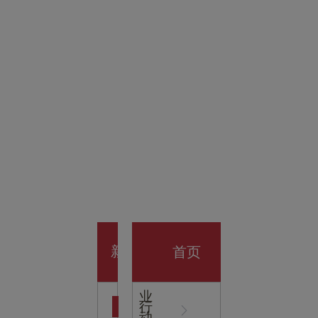
金科技
馆
开业大
首页
新
企
业
行
闻
动