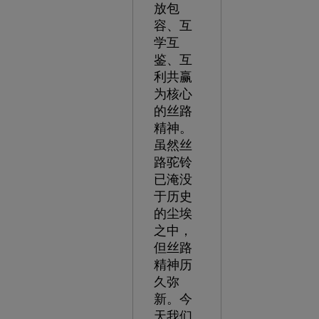
放包
容、互
学互
鉴、互
利共赢
为核心
的丝路
精神。
虽然丝
路驼铃
已淹没
于历史
的尘埃
之中，
但丝路
精神历
久弥
新。今
天我们