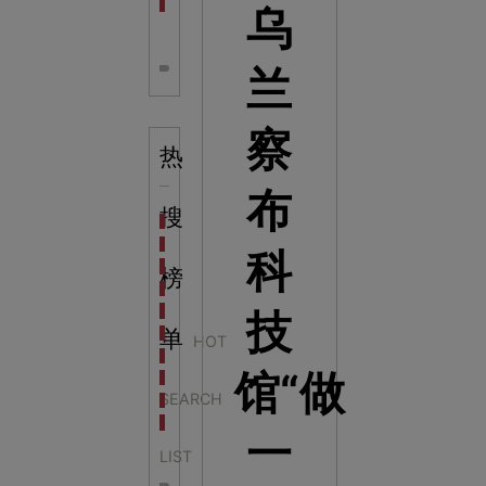
全息体验馆设计：打造身临其境的奇妙世界
乌
兰
察
热
布
搜
科学梦成功中标公主岭市科技馆新馆项目
科学梦中标天门市科技馆
科
科学梦中标中国科学技术馆2022年中国流动科技馆展
榜
科学梦中标洛阳市科学技术馆展品采购项目
科学梦中标方城县科技馆展厅升级项目
技
科学梦中标濮阳县科技馆公共安全体验馆项目
单
HOT
科学梦集团中标广西大学海洋科教馆项目
馆“做
科学梦集团中标淮师附小科技长廊展项目
SEARCH
科学梦集团中标洪泽湖治理保护展示馆项目
科学梦集团中标淮安市民防馆展区升级改造项目
一
LIST