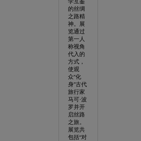
学互鉴
的丝绸
之路精
神。展
览通过
第一人
称视角
代入的
方式，
使观
众“化
身”古代
旅行家
马可·波
罗并开
启丝路
之旅。
展览共
包括“对