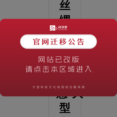
丝
绸
之
路
的
智
慧”大
型