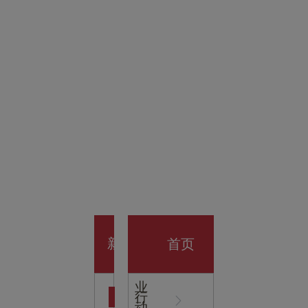
金科技
馆
开业大
首页
新
企
业
行
闻
动