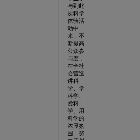
与到此
次科学
体验活
动中
来，不
断提高
公众参
与度，
在全社
会营造
讲科
学、学
科学、
爱科
学、用
科学的
浓厚氛
围，努