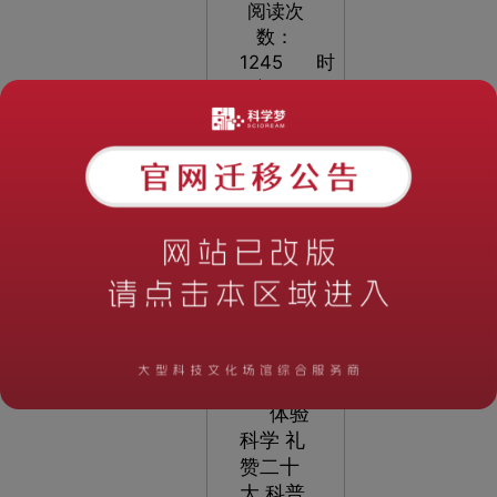
阅读次
数：
1245
时
间：
2023-
02-17
09:39:06
中国流
动科技
馆
洛川站
巡展活
动
体验
科学 礼
赞二十
大 科普