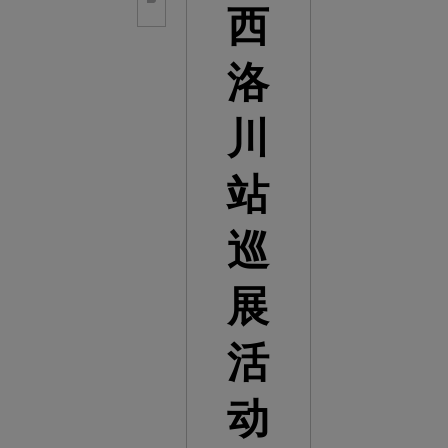
西
洛
川
站
巡
展
活
动