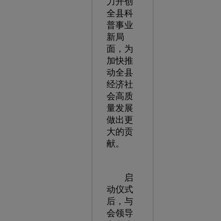
力开创
全县科
普事业
新局
面，为
加快推
动全县
经济社
会高质
量发展
做出更
大的贡
献。
启
动仪式
后，与
会领导