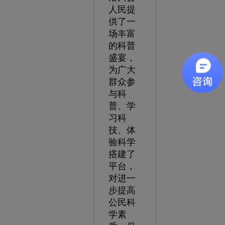
人民提
供了一
场丰富
的科普
盛宴，
为广大
群众参
与科
普、学
习科
技、体
验科学
搭建了
平台，
对进一
步提高
公民科
学素