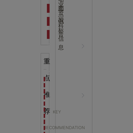
吉
业
态
知
资
识
新闻资
中
讯
中
科
标
普
信
讯
心
息
重
行业资
NEWS
点
海洋馆设计建设方案：展示内容和互动体验设计
非遗体验馆设计理念和方案：非遗体验馆如何本土化
星辰璀璨，科技启航——长安云·西安科技馆试营业，
推
讯
CENTER
非遗文化展厅设计要点：展厅布局策展技巧和创新元
沉浸式体验新时代：生活体验馆设计的五大原则
航空航天科技馆设计思路：如何设计促进公众的兴趣
荐
KEY
探秘宁波中国港口博物馆：感受千年港口的辉煌与变
中国流动科技馆陕西洛
生命科普馆设计方案： ​生命科普馆展览内容和互动方
RECOMMENDATION
目前科技馆的展示内容主要包含哪些几个方面？