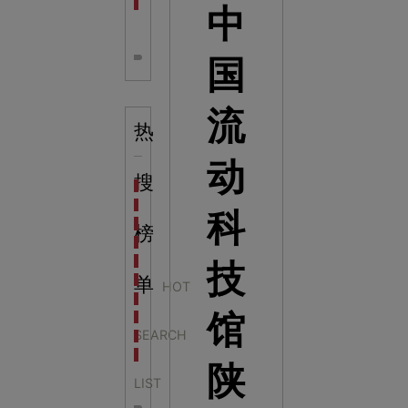
全息体验馆设计：打造身临其境的奇妙世界
中
国
流
热
动
搜
科学梦成功中标公主岭市科技馆新馆项目
科学梦中标天门市科技馆
科
科学梦中标中国科学技术馆2022年中国流动科技馆展
榜
科学梦中标洛阳市科学技术馆展品采购项目
科学梦中标方城县科技馆展厅升级项目
技
科学梦中标濮阳县科技馆公共安全体验馆项目
单
HOT
科学梦集团中标广西大学海洋科教馆项目
馆
科学梦集团中标淮师附小科技长廊展项目
SEARCH
科学梦集团中标洪泽湖治理保护展示馆项目
科学梦集团中标淮安市民防馆展区升级改造项目
陕
LIST