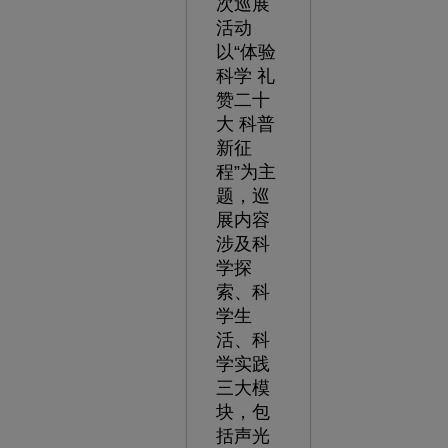
次巡展
活动
以“体验
科学 礼
赞二十
大 科普
新征
程”为主
题，巡
展内容
涉及科
学探
索、科
学生
活、科
学实践
三大模
块，包
括声光