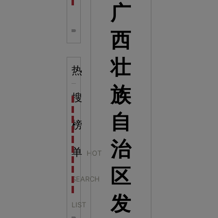
全息体验馆设计：打造身临其境的奇妙世界
广
西
壮
热
族
搜
科学梦成功中标公主岭市科技馆新馆项目
科学梦中标天门市科技馆
自
科学梦中标中国科学技术馆2022年中国流动科技馆展
榜
科学梦中标洛阳市科学技术馆展品采购项目
科学梦中标方城县科技馆展厅升级项目
治
科学梦中标濮阳县科技馆公共安全体验馆项目
单
HOT
科学梦集团中标广西大学海洋科教馆项目
区
科学梦集团中标淮师附小科技长廊展项目
SEARCH
科学梦集团中标洪泽湖治理保护展示馆项目
科学梦集团中标淮安市民防馆展区升级改造项目
发
LIST