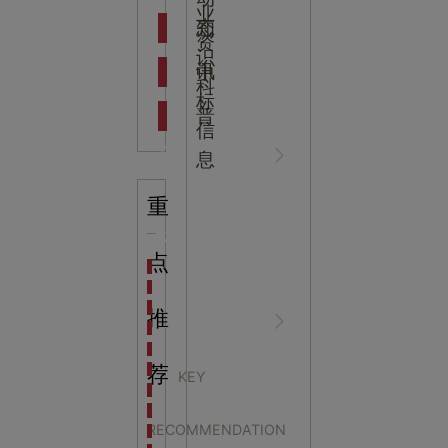
吉
业
态
知
资
识
新闻资
中
讯
中
科
标
普
信
讯
心
息
重
行业资
NEWS
点
海洋馆设计建设方案：展示内容和互动体验设计
非遗体验馆设计理念和方案：非遗体验馆如何本土化
星辰璀璨，科技启航——长安云·西安科技馆试营业，
推
讯
CENTER
非遗文化展厅设计要点：展厅布局策展技巧和创新元
沉浸式体验新时代：生活体验馆设计的五大原则
航空航天科技馆设计思路：如何设计促进公众的兴趣
荐
KEY
探秘宁波中国港口博物馆：感受千年港口的辉煌与变
广西壮族自治区发展研
生命科普馆设计方案： ​生命科普馆展览内容和互动方
RECOMMENDATION
目前科技馆的展示内容主要包含哪些几个方面？