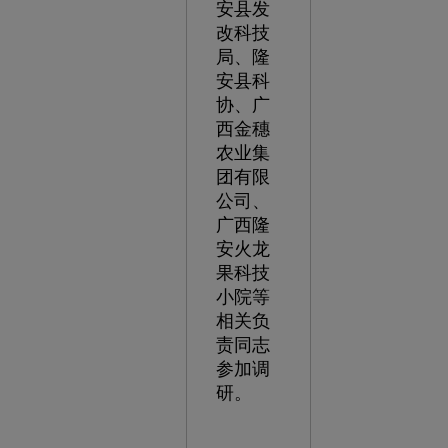
安县发
改科技
局、隆
安县科
协、广
西金穗
农业集
团有限
公司、
广西隆
安火龙
果科技
小院等
相关负
责同志
参加调
研。