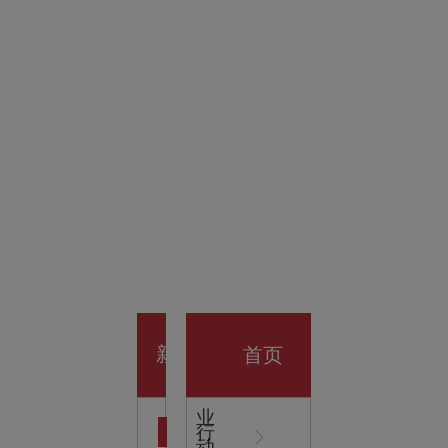
金科技
馆
开业大
首页
新
企
业
行
闻
动