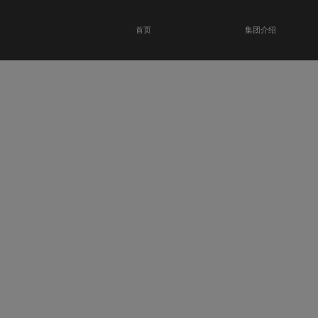
首页
集团介绍
恭贺瑞金科技馆
开业大吉