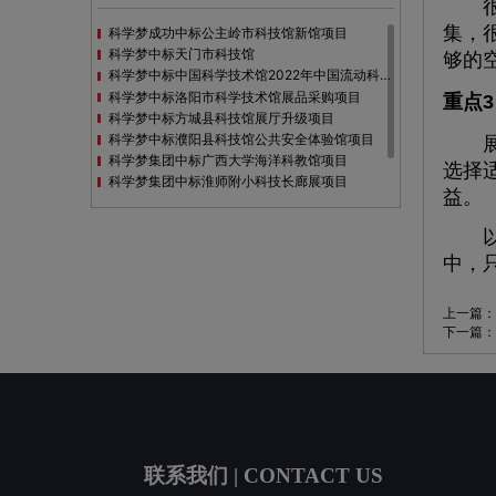
很多
集，
科学梦成功中标公主岭市科技馆新馆项目
科学梦中标天门市科技馆
够的
科学梦中标中国科学技术馆2022年中国流动科技馆展览采购
科学梦中标洛阳市科学技术馆展品采购项目
重点
科学梦中标方城县科技馆展厅升级项目
科学梦中标濮阳县科技馆公共安全体验馆项目
展厅
科学梦集团中标广西大学海洋科教馆项目
选择
科学梦集团中标淮师附小科技长廊展项目
益。
科学梦集团中标洪泽湖治理保护展示馆项目
科学梦集团中标淮安市民防馆展区升级改造项目
以上
中，
上一篇：
下一篇：
联系我们 | CONTACT US