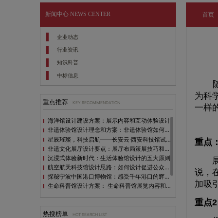
新闻中心
NEWS CENTER
首页
企业动态
行业资讯
知识科普
中标信息
为科
重点推荐
KEY RECOMMENDATION
一样
海洋馆设计建设方案：展示内容和互动体验设计
非遗体验馆设计理念和方案：非遗体验馆如何本土化设计？
星辰璀璨，科技启航——长安云·西安科技馆试营业，邀您共赴未来之旅！
重点
非遗文化展厅设计要点：展厅布局策展技巧和创新元素
沉浸式体验新时代：生活体验馆设计的五大原则
展厅
航空航天科技馆设计思路：如何设计促进公众的兴趣
说，
探秘宁波中国港口博物馆：感受千年港口的辉煌与变迁
加吸
生命科普馆设计方案： ​生命科普馆展览内容和互动方式
目前科技馆的展示内容主要包含哪些几个方面？
重点
全息体验馆设计：打造身临其境的奇妙世界
热搜榜单
HOT SEARCH LIST