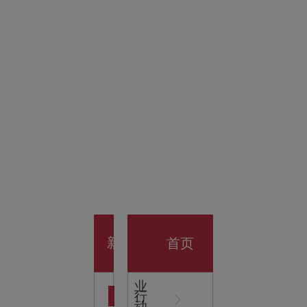
金科技
馆
开业大
首页
新
企
业
行
闻
动