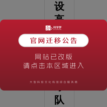
设
高
端
科
普
人
才
队