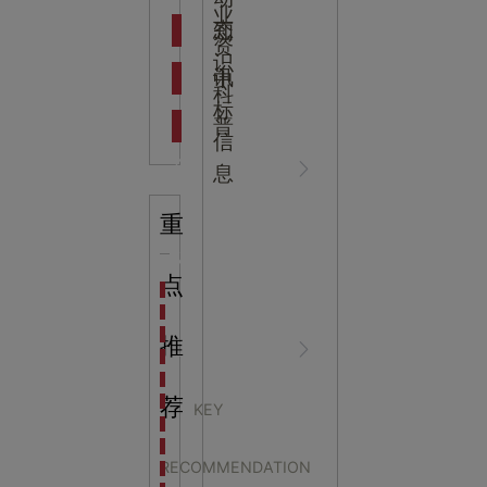
吉
业
态
知
资
识
新闻资
中
讯
中
科
标
普
信
讯
心
息
重
知识科
NEWS
点
海洋馆设计建设方案：展示内容和互动体验设计
非遗体验馆设计理念和方案：非遗体验馆如何本土化
星辰璀璨，科技启航——长安云·西安科技馆试营业，
推
普
CENTER
非遗文化展厅设计要点：展厅布局策展技巧和创新元
沉浸式体验新时代：生活体验馆设计的五大原则
航空航天科技馆设计思路：如何设计促进公众的兴趣
荐
KEY
探秘宁波中国港口博物馆：感受千年港口的辉煌与变
与高校和科普场馆联合
生命科普馆设计方案： ​生命科普馆展览内容和互动方
RECOMMENDATION
目前科技馆的展示内容主要包含哪些几个方面？