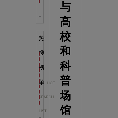
全息体验馆设计：打造身临其境的奇妙世界
与
高
校
热
和
搜
科学梦成功中标公主岭市科技馆新馆项目
科学梦中标天门市科技馆
科
科学梦中标中国科学技术馆2022年中国流动科技馆展
榜
科学梦中标洛阳市科学技术馆展品采购项目
科学梦中标方城县科技馆展厅升级项目
普
科学梦中标濮阳县科技馆公共安全体验馆项目
单
HOT
科学梦集团中标广西大学海洋科教馆项目
场
科学梦集团中标淮师附小科技长廊展项目
SEARCH
科学梦集团中标洪泽湖治理保护展示馆项目
科学梦集团中标淮安市民防馆展区升级改造项目
馆
LIST