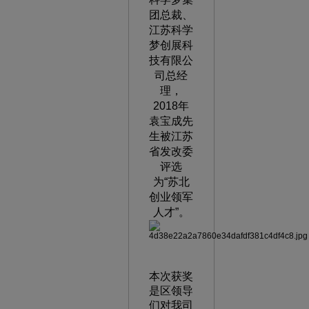
团总裁、
江苏科学
梦创展科
技有限公
司总经
理，
2018年
袁宝成先
生被江苏
省发改委
评选
为“苏北
创业领军
人才”。
本次获奖
是区领导
们对我司