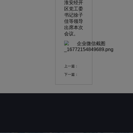
淮安经开
区党工委
书记徐子
佳等领导
出席本次
会议。
上一篇：
下一篇：