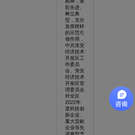
精神，表
彰先进、
树立典
型，充分
发挥榜样
的示范引
领作用，
中共淮安
经济技术
开发区工
作委员
会、淮安
经济技术
开发区管
理委员会
对全区
2022年
度科技创
新企业、
重大贡献
企业等先
进典型予